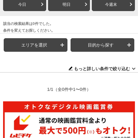
今日
明日
今週末
該当の検索結果は0件でした。
条件を変えてお探しください。
エリアを選択
目的から探す
もっと詳しい条件で絞り込む
1/1
（全0件中1〜0件）