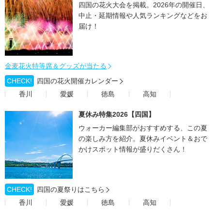
四国の花火大会を掲載。2026年の開催日、
中止・延期情報や人気ランキングなどをお
届け！
金麦花火特等席＆グッズが当たる
CHECK!
四国の花火開催カレンダー
香川
愛媛
徳島
高知
夏休み特集2026【四国】
ウォーカー編集部がおすすめする、この夏
の楽しみ方を紹介。夏休みイベント＆おで
かけスポット情報が盛りだくさん！
CHECK!
四国の夏祭りはこちら
香川
愛媛
徳島
高知