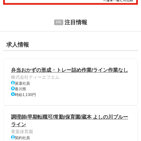
注目情報
求人情報
弁当おかずの形成・トレー詰め作業/ライン作業なし
株式会社ティーエフエム
派遣社員
香川県
時給1,130円
調理師/早期転職可/常勤/保育園/蔵本 よしの川ブルー
ライン
青葉保育園
契約社員