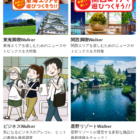
東海満喫Walker
関西満喫Walker
東海エリアを楽しむためのニュースや
関西エリアを楽しむためのニュースや
トピックスを大特集
トピックスを大特集
ビジネスWalker
星野リゾートWalker
気になるビジネスのアレコレ、ヒット
星野リゾートが運営する多彩な施設の
の裏側を徹底調査
最新情報をチェック！