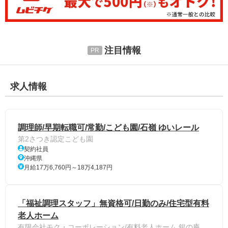
注目情報
求人情報
調理師/早期転職可/常勤/こども園/石嶺 ゆいレール
第2さつき認定こども園
契約社員
沖縄県
月給17万6,760円～18万4,187円
「福祉調理スタッフ」無資格可/日勤のみ/住宅型有料
老人ホーム
有限会社モク・コーポレーション/有料老人ホーム 銀の庵