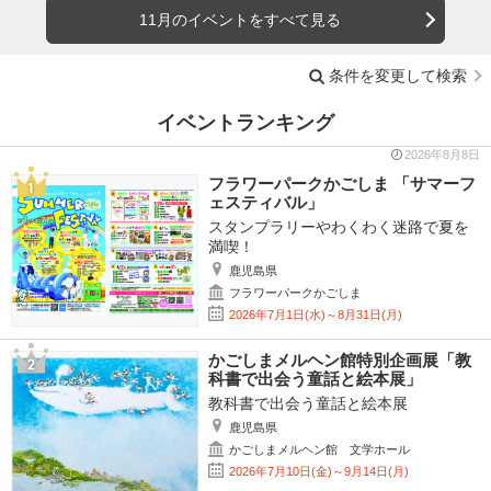
11月のイベントをすべて見る
条件を変更して検索
イベントランキング
2026年8月8日
フラワーパークかごしま 「サマーフ
ェスティバル」
スタンプラリーやわくわく迷路で夏を
満喫！
鹿児島県
フラワーパークかごしま
2026年7月1日(水)～8月31日(月)
かごしまメルヘン館特別企画展「教
科書で出会う童話と絵本展」
教科書で出会う童話と絵本展
鹿児島県
かごしまメルヘン館 文学ホール
2026年7月10日(金)～9月14日(月)