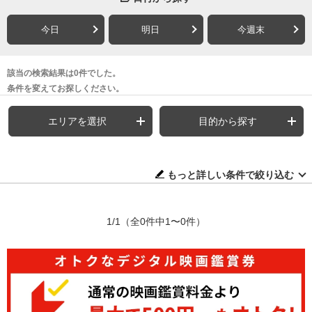
今日
明日
今週末
該当の検索結果は0件でした。
条件を変えてお探しください。
エリアを選択
目的から探す
もっと詳しい条件で絞り込む
1/1
（全0件中1〜0件）