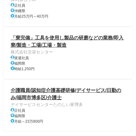
正社員
沖縄県
月給25万円～40万円
「寮完備」工具を使用し製品の研磨などの業務/即入
寮/製造・工場/工場・製造
株式会社京栄センター
派遣社員
福岡県
時給1,250円
介護職員/認知症介護基礎研修/デイサービス/日勤の
み/福岡市博多区/介護士
デイサービスセンターたのしい家博多
正社員
福岡県
月給～23万800円