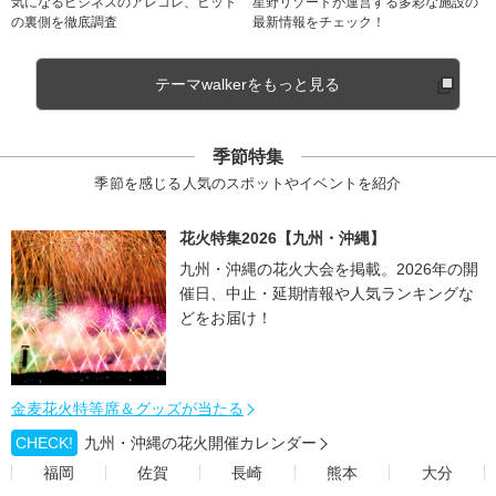
気になるビジネスのアレコレ、ヒット
星野リゾートが運営する多彩な施設の
の裏側を徹底調査
最新情報をチェック！
テーマwalkerをもっと見る
季節特集
季節を感じる人気のスポットやイベントを紹介
花火特集2026【九州・沖縄】
九州・沖縄の花火大会を掲載。2026年の開
催日、中止・延期情報や人気ランキングな
どをお届け！
金麦花火特等席＆グッズが当たる
CHECK!
九州・沖縄の花火開催カレンダー
福岡
佐賀
長崎
熊本
大分