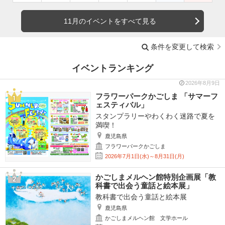
11月のイベントをすべて見る
条件を変更して検索
イベントランキング
2026年8月9日
フラワーパークかごしま 「サマーフ
ェスティバル」
スタンプラリーやわくわく迷路で夏を
満喫！
鹿児島県
フラワーパークかごしま
2026年7月1日(水)～8月31日(月)
かごしまメルヘン館特別企画展「教
科書で出会う童話と絵本展」
教科書で出会う童話と絵本展
鹿児島県
かごしまメルヘン館 文学ホール