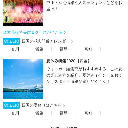
中止・延期情報や人気ランキングなどをお
届け！
金麦花火特等席＆グッズが当たる
CHECK!
四国の花火開催カレンダー
香川
愛媛
徳島
高知
夏休み特集2026【四国】
ウォーカー編集部がおすすめする、この夏
の楽しみ方を紹介。夏休みイベント＆おで
かけスポット情報が盛りだくさん！
CHECK!
四国の夏祭りはこちら
香川
愛媛
徳島
高知