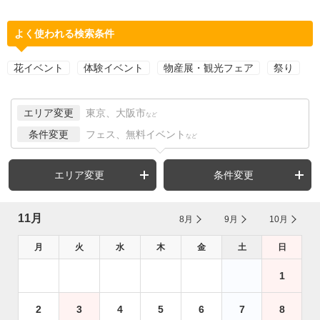
よく使われる検索条件
花イベント
体験イベント
物産展・観光フェア
祭り
エリア変更
東京、大阪市
など
条件変更
フェス、無料イベント
など
エリア変更
条件変更
11月
8月
9月
10月
月
火
水
木
金
土
日
1
2
3
4
5
6
7
8