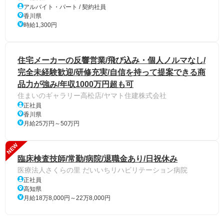
アルバイト・パート / 契約社員
香川県
時給1,300円
住宅メーカーの反響営業/飛び込み・個人ノルマなし/
完全未経験歓迎/研修充実/自信を持って提案できる商
品力が強み/年収1000万円超も可
住まいのギャラリー高松店/ヤマト住建株式会社
正社員
香川県
月給25万円～50万円
NEW
臨床検査技師/常勤/病院/退職金あり/日祝休み
医療法人さくらの里 だいいちリハビリテーション病院
正社員
高知県
月給18万8,000円～22万8,000円