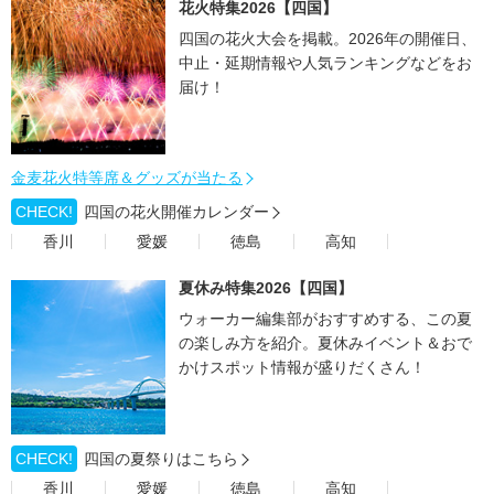
花火特集2026【四国】
四国の花火大会を掲載。2026年の開催日、
中止・延期情報や人気ランキングなどをお
届け！
金麦花火特等席＆グッズが当たる
CHECK!
四国の花火開催カレンダー
香川
愛媛
徳島
高知
夏休み特集2026【四国】
ウォーカー編集部がおすすめする、この夏
の楽しみ方を紹介。夏休みイベント＆おで
かけスポット情報が盛りだくさん！
CHECK!
四国の夏祭りはこちら
香川
愛媛
徳島
高知