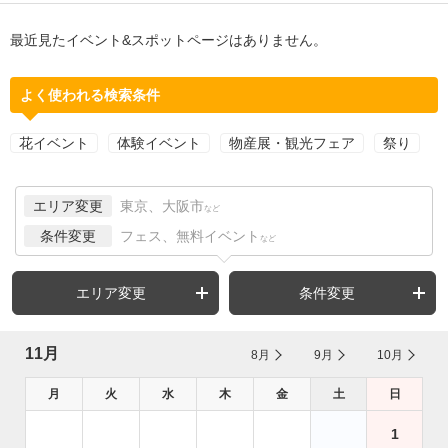
最近見たイベント&スポットページはありません。
よく使われる検索条件
花イベント
体験イベント
物産展・観光フェア
祭り
エリア変更
東京、大阪市
など
条件変更
フェス、無料イベント
など
エリア変更
条件変更
11月
8月
9月
10月
月
火
水
木
金
土
日
1