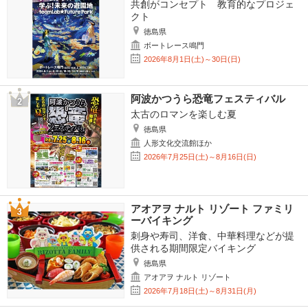
共創がコンセプト 教育的なプロジェ
クト
徳島県
ボートレース鳴門
2026年8月1日(土)～30日(日)
阿波かつうら恐竜フェスティバル
太古のロマンを楽しむ夏
徳島県
人形文化交流館ほか
2026年7月25日(土)～8月16日(日)
アオアヲ ナルト リゾート ファミリ
ーバイキング
刺身や寿司、洋食、中華料理などが提
供される期間限定バイキング
徳島県
アオアヲ ナルト リゾート
2026年7月18日(土)～8月31日(月)