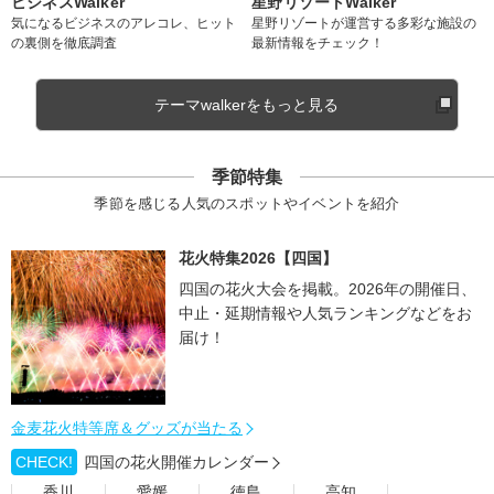
ビジネスWalker
星野リゾートWalker
気になるビジネスのアレコレ、ヒット
星野リゾートが運営する多彩な施設の
の裏側を徹底調査
最新情報をチェック！
テーマwalkerをもっと見る
季節特集
季節を感じる人気のスポットやイベントを紹介
花火特集2026【四国】
四国の花火大会を掲載。2026年の開催日、
中止・延期情報や人気ランキングなどをお
届け！
金麦花火特等席＆グッズが当たる
CHECK!
四国の花火開催カレンダー
香川
愛媛
徳島
高知