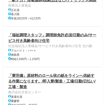
「駅チカ」准看護師/残業ほぼなし/ケアミックス病院
医療法人春風会
正社員
香川県
年収283万円～412万円
「福祉調理スタッフ」調理師免許必須/日勤のみ/サー
ビス付き高齢者向け住宅
社会福祉法人青陽会/サービス付き高齢者向け住宅 光の園
アルバイト・パート
徳島県
時給1,046円～1,150円
「寮完備」原材料のロール状の紙をラインへ供給す
る作業になります。/即入寮/製造・工場/日勤/日払い/
工場・製造
株式会社京栄センター
派遣社員
愛媛県