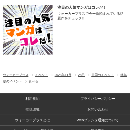
注目の人気マンガはコレだ！
ウォーカープラスで今一番読まれている話
題作をチェック!!
ウォーカープラス
イベント
2026年11月
28日
四国のイベント
徳島
県のイベント
食べる
利用規約
プライバシーポリシー
推奨環境
お問い合わせ
ウォーカープラスとは
Webプッシュ通知について