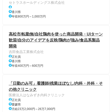
セトラスホールディングス株式会社
香川県
年収800万円～1,000万円
高松市/転勤無/自社鶏肉を使った商品開発・UIターン
歓迎/自分のアイデアを反映/鶏肉が強み/食品系製品
開発
吉田食品工業株式会社
正社員
香川県
年収400万円～600万円
「日勤のみ可」看護師/残業ほぼなし/内科・外科・そ
の他クリニック
医療法人はなみずき内科クリニック
正社員
愛媛県
月給23万2,000円～26万7,000円