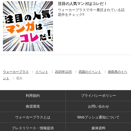
注目の人気マンガはコレだ！
ウォーカープラスで今一番読まれている話
題作をチェック!!
ウォーカープラス
イベント
2025年12月
四国のイベント
徳島県のイベ
ント
花火
利用規約
プライバシーポリシー
推奨環境
お問い合わせ
ウォーカープラスとは
Webプッシュ通知について
プレスリリース・情報提供
媒体資料