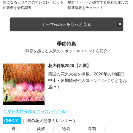
気になるビジネスのアレコレ、ヒット
星野リゾートが運営する多彩な施設の
の裏側を徹底調査
最新情報をチェック！
テーマwalkerをもっと見る
季節特集
季節を感じる人気のスポットやイベントを紹介
花火特集2026【四国】
四国の花火大会を掲載。2026年の開催日、
中止・延期情報や人気ランキングなどをお
届け！
金麦花火特等席＆グッズが当たる
CHECK!
四国の花火開催カレンダー
香川
愛媛
徳島
高知