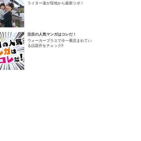
ライター達が現地から最新リポ！
注目の人気マンガはコレだ！
ウォーカープラスで今一番読まれてい
る話題作をチェック!!