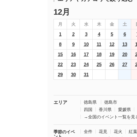
12月
月
火
水
木
金
土
1
2
3
4
5
6
8
9
10
11
12
13
15
16
17
18
19
20
22
23
24
25
26
27
29
30
31
エリア
徳島県
徳島市
四国
香川県
愛媛県
→全国のイベント一覧を見
全件
花見
花火
紅
季節のイベ
ント