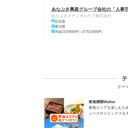
あなぶき興産グループ会社の「人事労
あなぶきメディカルケア株式会社
正社員
香川県
月給23万600円～27万3,600円
テ
テー
東海満喫Walker
東海エリアを楽しむた
ュースやトピックスを