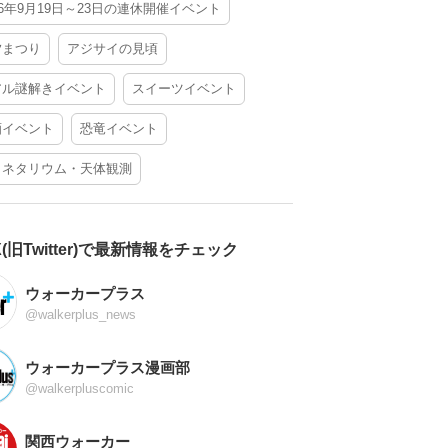
26年9月19日～23日の連休開催イベント
夕まつり
アジサイの見頃
アル謎解きイベント
スイーツイベント
酒イベント
恐竜イベント
ラネタリウム・天体観測
X(旧Twitter)で最新情報をチェック
ウォーカープラス
@walkerplus_news
ウォーカープラス漫画部
@walkerpluscomic
関西ウォーカー