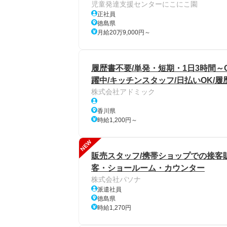
児童発達支援センターにこにこ園
正社員
徳島県
月給20万9,000円～
履歴書不要/単発・短期・1日3時間～
躍中/キッチンスタッフ/日払いOK/履
株式会社アドミック
香川県
時給1,200円～
NEW
販売スタッフ/携帯ショップでの接客販
客・ショールーム・カウンター
株式会社パソナ
派遣社員
徳島県
時給1,270円