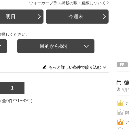
ウォーカープラス掲載の駅・路線について
明日
今週末
お探しください。
目的から探す
もっと詳しい条件で絞り込む
徳
1
8月
1（全0件中1〜0件）
チ
阿
ア