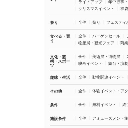
ライトアップ
年中行事
クリスマスイベント
福
全件
祭り
フェスティ
祭り
全件
バーゲンセール
食べる・買
う
物産展・観光フェア
商
全件
美術展・博物展
文化・芸
術・スポー
映画イベント
舞台・演
ツ
全件
動物関連イベント
趣味・生活
全件
体験イベント・ア
その他
全件
無料イベント
終
条件
全件
アミューズメント
施設条件