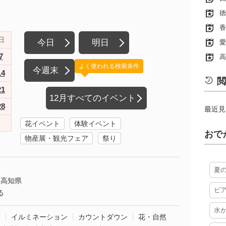
徳
香
日
今日
明日
愛
7
高
よく使われる検索条件
今週末
14
閲
21
12月すべてのイベント
28
最近見
花イベント
体験イベント
おで
物産展・観光フェア
祭り
夏
高知県
ビ
る
水
葉
イルミネーション
カウントダウン
花・自然