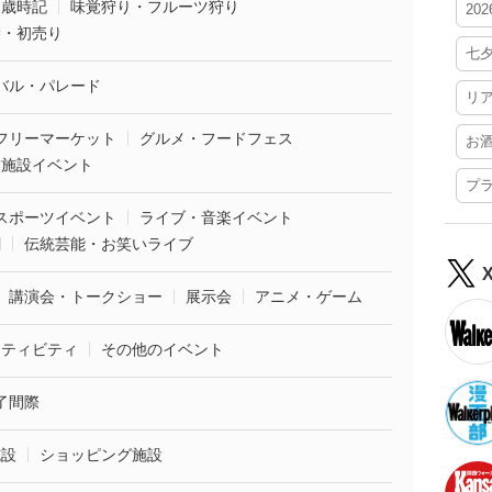
・歳時記
味覚狩り・フルーツ狩り
20
袋・初売り
七
バル・パレード
リ
フリーマーケット
グルメ・フードフェス
お
業施設イベント
プ
スポーツイベント
ライブ・音楽イベント
劇
伝統芸能・お笑いライブ
講演会・トークショー
展示会
アニメ・ゲーム
クティビティ
その他のイベント
了間際
施設
ショッピング施設