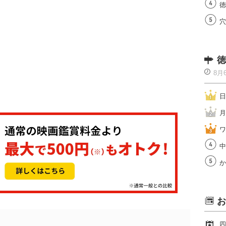
徳
穴
徳
8月
日
月
ワ
中
か
お
四