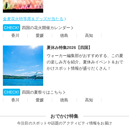
金麦花火特等席＆グッズが当たる
CHECK!
四国の花火開催カレンダー
香川
愛媛
徳島
高知
夏休み特集2026【四国】
ウォーカー編集部がおすすめする、この夏
の楽しみ方を紹介。夏休みイベント＆おで
かけスポット情報が盛りだくさん！
CHECK!
四国の夏祭りはこちら
香川
愛媛
徳島
高知
おでかけ特集
今注目のスポットや話題のアクティビティ情報をお届け