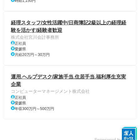
時給1,150円
経理スタッフ/女性活躍中/日商簿記2級以上の経理経
験を活かす/経験者歓迎
株式会社宮川会計事務所
正社員
愛媛県
月給20万円～30万円
運用.ヘルプデスク/家族手当.住居手当.福利厚生充実
企業
コンピューターマネージメント株式会社
正社員
愛媛県
年収300万円～500万円
Sponsored by