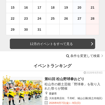
15
16
17
18
19
20
21
22
23
24
25
26
27
28
29
30
31
12月のイベントをすべて見る
条件を変更して検索
イベントランキング
2026年8月9日
第61回 松山野球拳おどり
松山市の郷土芸能「野球拳」を取り入
れた祭りが開催
愛媛県
大街道商店街、千舟町、城山公園(堀之内地区)
2026年8月7日(金)～9日(日)