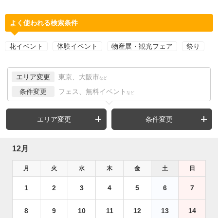
よく使われる検索条件
花イベント
体験イベント
物産展・観光フェア
祭り
エリア変更
東京、大阪市
など
条件変更
フェス、無料イベント
など
エリア変更
条件変更
12月
月
火
水
木
金
土
日
1
2
3
4
5
6
7
8
9
10
11
12
13
14