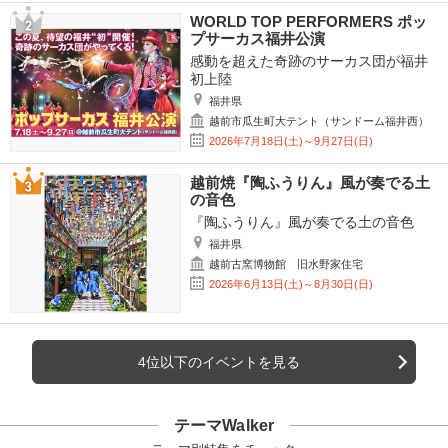
WORLD TOP PERFORMERS ポッ
プサーカス福井公演
感動を超えた奇跡のサーカス団が福井
初上陸
福井県
越前市瓜生町大テント（サンドーム福井西）
2026年7月18日(土)～9月27日(日)
越前焼『陶ふうりん』風が奏でる土
の音色
『陶ふうりん』風が奏でる土の音色
福井県
越前古窯博物館 旧水野家住宅
2026年6月13日(土)～8月30日(日)
4位以下のイベントを見る
テーマWalker