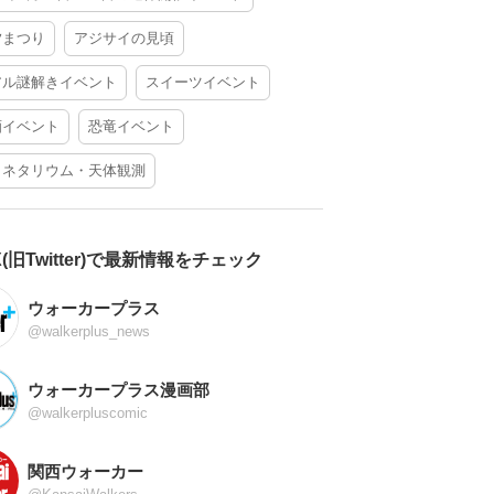
夕まつり
アジサイの見頃
アル謎解きイベント
スイーツイベント
酒イベント
恐竜イベント
ラネタリウム・天体観測
X(旧Twitter)で最新情報をチェック
ウォーカープラス
@walkerplus_news
ウォーカープラス漫画部
@walkerpluscomic
関西ウォーカー