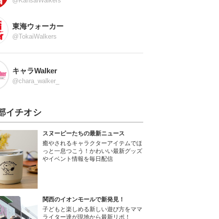
@KansaiWalkers
東海ウォーカー
@TokaiWalkers
キャラWalker
@chara_walker_
部イチオシ
スヌーピーたちの最新ニュース
癒やされるキャラクターアイテムでほ
っと一息つこう！かわいい最新グッズ
やイベント情報を毎日配信
関西のイオンモールで新発見！
子どもと楽しめる新しい遊び方をママ
ライター達が現地から最新リポ！