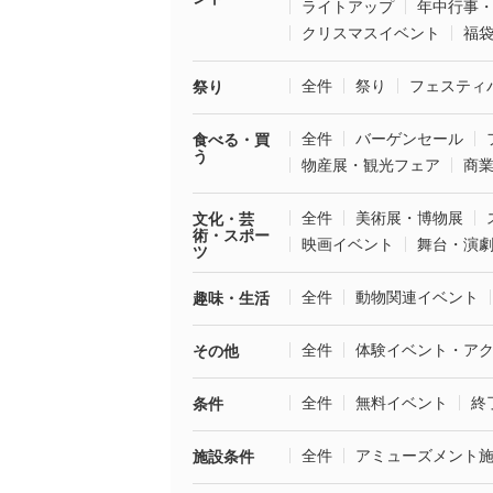
ライトアップ
年中行事
クリスマスイベント
福
全件
祭り
フェスティ
祭り
全件
バーゲンセール
食べる・買
う
物産展・観光フェア
商
全件
美術展・博物展
文化・芸
術・スポー
映画イベント
舞台・演
ツ
全件
動物関連イベント
趣味・生活
全件
体験イベント・ア
その他
全件
無料イベント
終
条件
全件
アミューズメント
施設条件