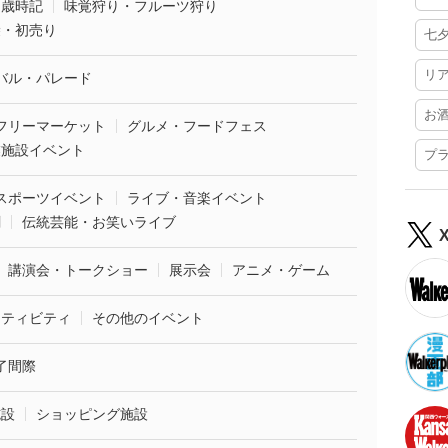
・歳時記
味覚狩り・フルーツ狩り
袋・初売り
七
リ
バル・パレード
お
フリーマーケット
グルメ・フードフェス
業施設イベント
プ
スポーツイベント
ライブ・音楽イベント
劇
伝統芸能・お笑いライブ
講演会・トークショー
展示会
アニメ・ゲーム
クティビティ
その他のイベント
了間際
施設
ショッピング施設