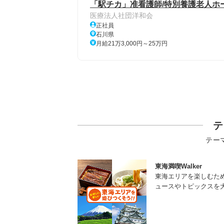
「駅チカ」准看護師/特別養護老人ホ
医療法人社団洋和会
正社員
石川県
月給21万3,000円～25万円
テ
テー
東海満喫Walker
東海エリアを楽しむた
ュースやトピックスを