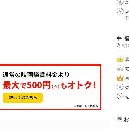
星
W
公
福
8月
鷹
芝
南
森
城
お