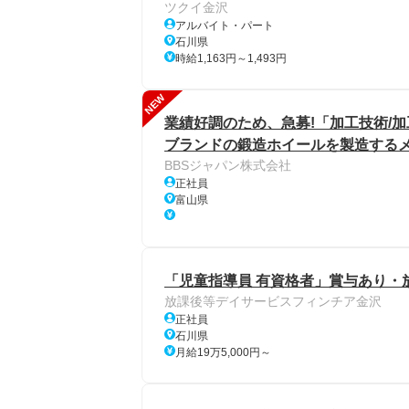
ツクイ金沢
アルバイト・パート
石川県
時給1,163円～1,493円
NEW
業績好調のため、急募!「加工技術/
ブランドの鍛造ホイールを製造する
BBSジャパン株式会社
正社員
富山県
「児童指導員 有資格者」賞与あり・
放課後等デイサービスフィンチア金沢
正社員
石川県
月給19万5,000円～