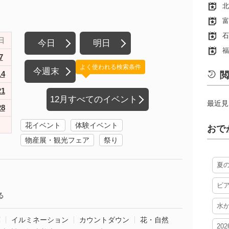
北
富
石
日
今日
明日
福
7
よく使われる検索条件
今週末
14
閲
21
12月すべてのイベント
最近見
28
花イベント
体験イベント
おで
物産展・観光フェア
祭り
夏
ビ
る
水
葉
イルミネーション
カウントダウン
花・自然
20