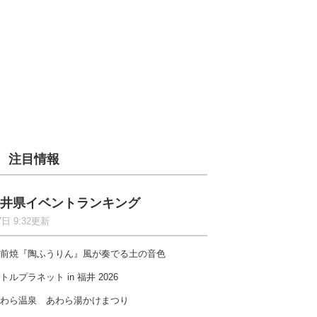
注目情報
井県イベントランキング
7日 9:32更新
前焼『陶ふうりん』風が奏でる土の音色
トルプラネット in 福井 2026
わら温泉 あわら湯かけまつり