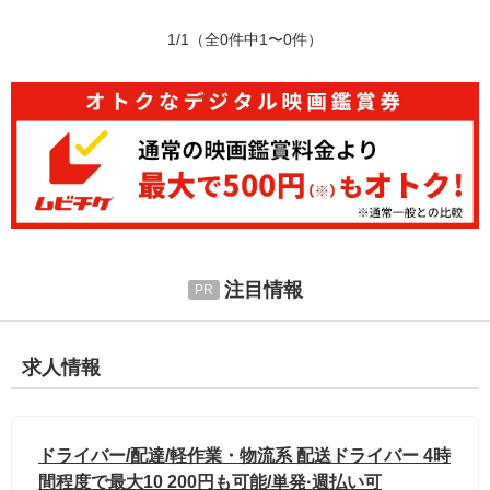
1/1
（全0件中1〜0件）
注目情報
求人情報
ドライバー/配達/軽作業・物流系 配送ドライバー 4時
間程度で最大10 200円も可能/単発·週払い可