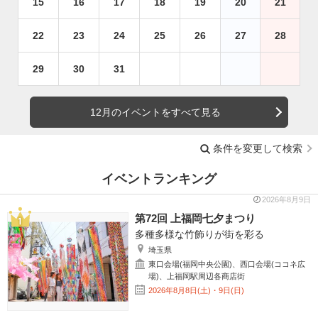
15
16
17
18
19
20
21
22
23
24
25
26
27
28
29
30
31
12月のイベントをすべて見る
条件を変更して検索
イベントランキング
2026年8月9日
第72回 上福岡七夕まつり
多種多様な竹飾りが街を彩る
埼玉県
東口会場(福岡中央公園)、西口会場(ココネ広
場)、上福岡駅周辺各商店街
2026年8月8日(土)・9日(日)