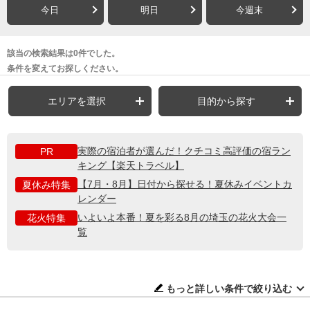
今日
明日
今週末
該当の検索結果は0件でした。
条件を変えてお探しください。
エリアを選択
目的から探す
実際の宿泊者が選んだ！クチコミ高評価の宿ラン
PR
キング【楽天トラベル】
【7月・8月】日付から探せる！夏休みイベントカ
夏休み特集
レンダー
いよいよ本番！夏を彩る8月の埼玉の花火大会一
花火特集
覧
もっと詳しい条件で絞り込む