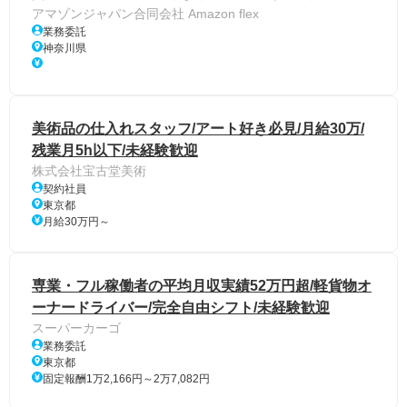
アマゾンジャパン合同会社 Amazon flex
業務委託
神奈川県
美術品の仕入れスタッフ/アート好き必見/月給30万/
残業月5h以下/未経験歓迎
株式会社宝古堂美術
契約社員
東京都
月給30万円～
専業・フル稼働者の平均月収実績52万円超/軽貨物オ
ーナードライバー/完全自由シフト/未経験歓迎
スーパーカーゴ
業務委託
東京都
固定報酬1万2,166円～2万7,082円