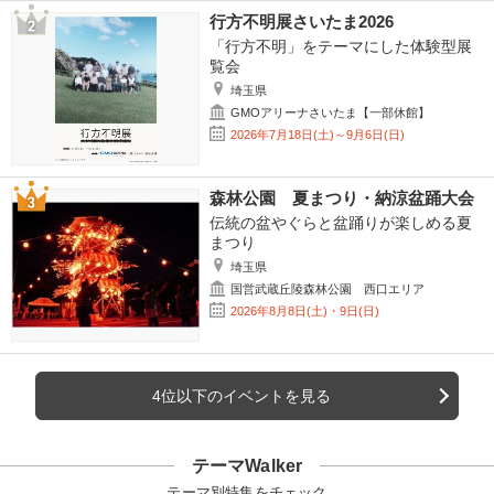
行方不明展さいたま2026
「行方不明」をテーマにした体験型展
覧会
埼玉県
GMOアリーナさいたま【一部休館】
2026年7月18日(土)～9月6日(日)
森林公園 夏まつり・納涼盆踊大会
伝統の盆やぐらと盆踊りが楽しめる夏
まつり
埼玉県
国営武蔵丘陵森林公園 西口エリア
2026年8月8日(土)・9日(日)
4位以下のイベントを見る
テーマWalker
テーマ別特集をチェック