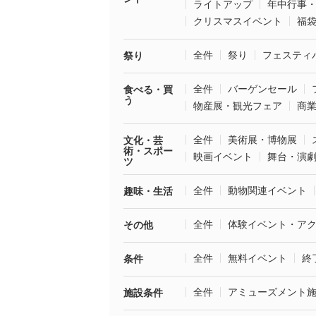
ライトアップ
年中行事
クリスマスイベント
福
全件
祭り
フェスティ
祭り
全件
バーゲンセール
食べる・買
う
物産展・観光フェア
商
全件
美術展・博物展
文化・芸
術・スポー
映画イベント
舞台・演
ツ
全件
動物関連イベント
趣味・生活
全件
体験イベント・ア
その他
全件
無料イベント
終
条件
全件
アミューズメント
施設条件