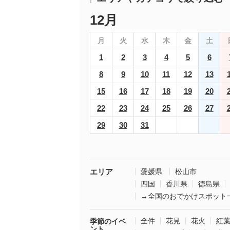
12月
月
火
水
木
金
土
1
2
3
4
5
6
8
9
10
11
12
13
15
16
17
18
19
20
22
23
24
25
26
27
29
30
31
エリア
愛媛県
松山市
四国
香川県
徳島県
→全国のおでかけスポット
全件
花見
花火
紅
季節のイベ
ント