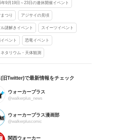
26年9月19日～23日の連休開催イベント
夕まつり
アジサイの見頃
アル謎解きイベント
スイーツイベント
酒イベント
恐竜イベント
ラネタリウム・天体観測
X(旧Twitter)で最新情報をチェック
ウォーカープラス
@walkerplus_news
ウォーカープラス漫画部
@walkerpluscomic
関西ウォーカー