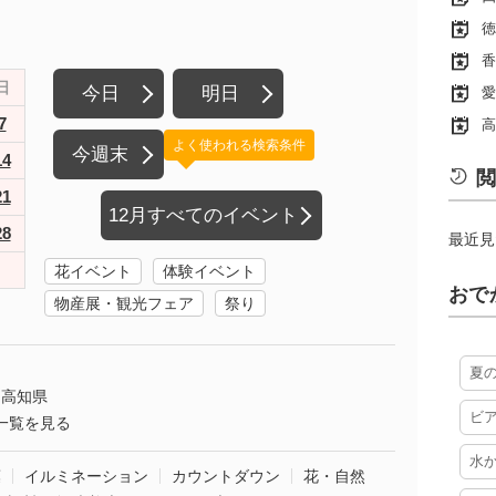
徳
香
日
今日
明日
愛
7
高
よく使われる検索条件
今週末
14
閲
21
12月すべてのイベント
28
最近見
花イベント
体験イベント
おで
物産展・観光フェア
祭り
夏
高知県
ビ
一覧を見る
水
葉
イルミネーション
カウントダウン
花・自然