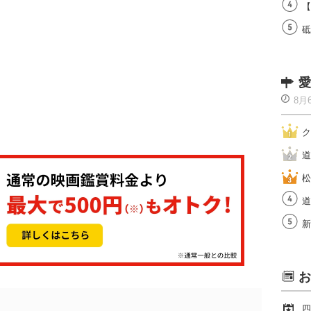
【
砥
愛
8月
ク
道
松
道
新
お
四