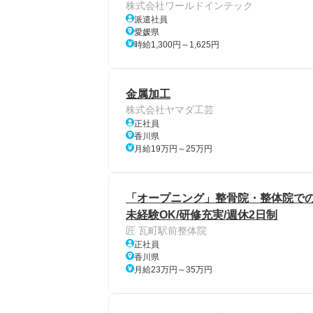
株式会社ワールドインテック
派遣社員
愛媛県
時給1,300円～1,625円
金属加工
株式会社ヤマダ工芸
正社員
香川県
月給19万円～25万円
「オープニング」整骨院・整体院での
未経験OK/研修充実/週休2日制
匠 瓦町駅前整体院
正社員
香川県
月給23万円～35万円