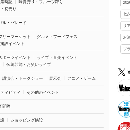
・歳時記
味覚狩り・フルーツ狩り
20
袋・初売り
七
バル・パレード
リ
フリーマーケット
グルメ・フードフェス
お
業施設イベント
プ
スポーツイベント
ライブ・音楽イベント
劇
伝統芸能・お笑いライブ
講演会・トークショー
展示会
アニメ・ゲーム
クティビティ
その他のイベント
了間際
施設
ショッピング施設