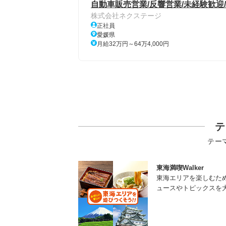
自動車販売営業/反響営業/未経験歓
株式会社ネクステージ
正社員
愛媛県
月給32万円～64万4,000円
テ
テー
東海満喫Walker
東海エリアを楽しむた
ュースやトピックスを