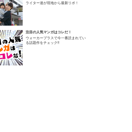
ライター達が現地から最新リポ！
注目の人気マンガはコレだ！
ウォーカープラスで今一番読まれてい
る話題作をチェック!!