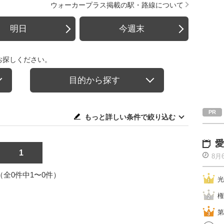
ウォーカープラス掲載の駅・路線について
明日
今週末
お探しください。
目的から探す
もっと詳しい条件で絞り込む
愛
1
8月
1（全0件中1〜0件）
光
権
第