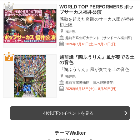
WORLD TOP PERFORMERS ポッ
プサーカス福井公演
感動を超えた奇跡のサーカス団が福井
初上陸
福井県
越前市瓜生町大テント（サンドーム福井西）
2026年7月18日(土)～9月27日(日)
越前焼『陶ふうりん』風が奏でる土
の音色
『陶ふうりん』風が奏でる土の音色
福井県
越前古窯博物館 旧水野家住宅
2026年6月13日(土)～8月30日(日)
4位以下のイベントを見る
テーマWalker