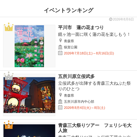
イベントランキング
2026年8月6日
平川市 蓮の花まつり
鏡ヶ池一面に咲く蓮の花を楽しもう！
青森県
猿賀公園
2026年7月18日(土)～8月16日(日)
五所川原立佞武多
立佞武多が出陣する青森三大ねぶた祭
りのひとつ
青森県
五所川原市内中心部
2026年8月4日(火)～8日(土)
青森三大祭りツアー フェリシモ大
人旅