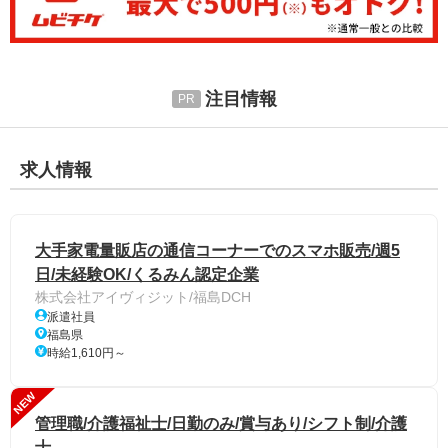
注目情報
求人情報
大手家電量販店の通信コーナーでのスマホ販売/週5
日/未経験OK/くるみん認定企業
株式会社アイヴィジット/福島DCH
派遣社員
福島県
時給1,610円～
NEW
管理職/介護福祉士/日勤のみ/賞与あり/シフト制/介護
士