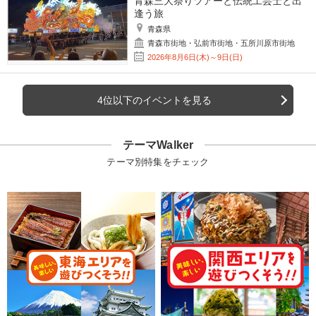
青森三大祭りツアーと伝統工芸士と出
逢う旅
青森県
青森市街地・弘前市街地・五所川原市街地
2026年8月6日(木)～9日(日)
4位以下のイベントを見る
テーマWalker
テーマ別特集をチェック