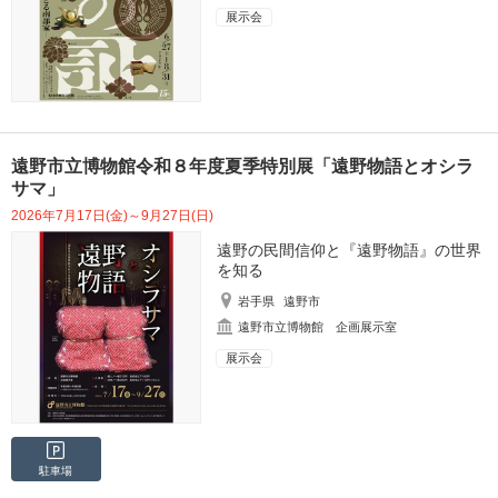
展示会
遠野市立博物館令和８年度夏季特別展「遠野物語とオシラ
サマ」
2026年7月17日(金)～9月27日(日)
遠野の民間信仰と『遠野物語』の世界
を知る
岩手県
遠野市
遠野市立博物館 企画展示室
展示会
駐車場