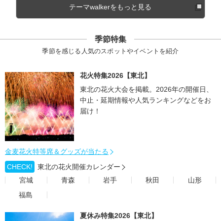
テーマwalkerをもっと見る
季節特集
季節を感じる人気のスポットやイベントを紹介
花火特集2026【東北】
東北の花火大会を掲載。2026年の開催日、
中止・延期情報や人気ランキングなどをお
届け！
金麦花火特等席＆グッズが当たる
CHECK!
東北の花火開催カレンダー
宮城
青森
岩手
秋田
山形
福島
夏休み特集2026【東北】