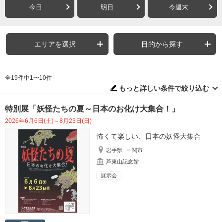
今日
明日
今週末
エリアを選択
目的から探す
全19件中1〜10件
もっと詳しい条件で絞り込む
特別展「妖怪たちの夏～日本のお化け大集合！」
2026年6月6日(土)～8月23日(日)
怖くて楽しい、日本の妖怪大集合
岩手県
一関市
芦東山記念館
展示会