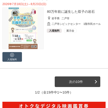
2026年7月18日(土)～8月23日(日)
80万年前に誕生した双子の岩石
岩手県
二戸市
二戸市シビックセンター 1階市民ホール
入場無料
展示会
入場無料
次の10件
1/2
（全19件中1〜10件）