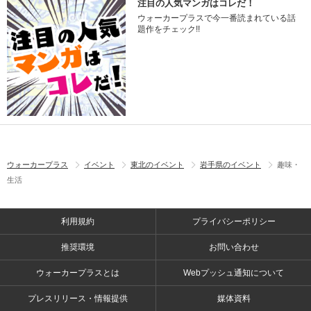
注目の人気マンガはコレだ！
ウォーカープラスで今一番読まれている話
題作をチェック!!
ウォーカープラス
イベント
東北のイベント
岩手県のイベント
趣味・
生活
利用規約
プライバシーポリシー
推奨環境
お問い合わせ
ウォーカープラスとは
Webプッシュ通知について
プレスリリース・情報提供
媒体資料