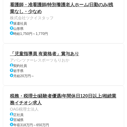
看護師・准看護師/特別養護老人ホーム/日勤のみ/残
業なし・少なめ
株式会社ツクイスタッフ
派遣社員
山形県
時給1,750円～1,770円
「児童指導員 有資格者」賞与あり
アバンツァーレスポーツもりおか
契約社員
岩手県
月給20万円～
税務・税理士/経験者優遇/年間休日120日以上/相続業
務イチオシ求人
OAG税理士法人
正社員
宮城県
年収318万円～650万円