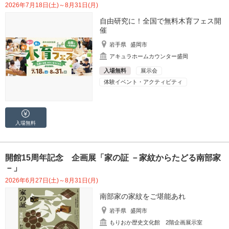
2026年7月18日(土)～8月31日(月)
自由研究に！全国で無料木育フェス開
催
岩手県
盛岡市
アキュラホームカウンター盛岡
入場無料
展示会
体験イベント・アクティビティ
入場無料
開館15周年記念 企画展「家の証 －家紋からたどる南部家
－」
2026年6月27日(土)～8月31日(月)
南部家の家紋をご堪能あれ
岩手県
盛岡市
もりおか歴史文化館 2階企画展示室