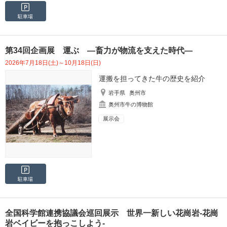
駐車場
第34回企画展 運ぶ ―畜力が物流を支えた時代―
2026年7月18日(土)～10月18日(日)
運搬を担ってきた牛の歴史を紹介
岩手県
奥州市
奥州市牛の博物館
展示会
駐車場
全国科学館連携協議会巡回展示 世界一新しい花崗岩-花崗
岩ベイビーを抱っこしよう-