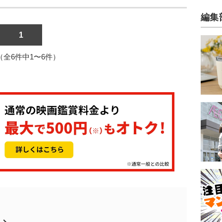
編集
1
1（全6件中1〜6件）