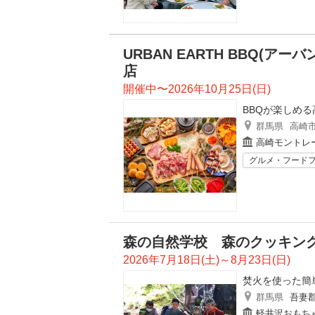
URBAN EARTH BBQ(
店
開催中〜2026年10月25日(日)
BBQが楽しめ
群馬県
高崎
高崎モントレ
グルメ・フード
森の自然学校 森のクッキン
2026年7月18日(土)～8月23日(日)
焚火を使った簡
群馬県
吾妻
軽井沢おもち