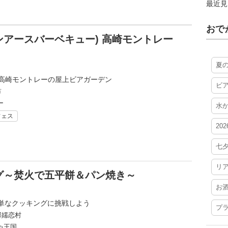
最近見
おで
アーバンアースバーベキュー) 高崎モントレー
夏
る高崎モントレーの屋上ビアガーデン
ビ
市
ー
水
フェス
20
七
リ
グ～焚火で五平餅＆パン焼き～
お
単なクッキングに挑戦しよう
プ
郡嬬恋村
ゃ王国