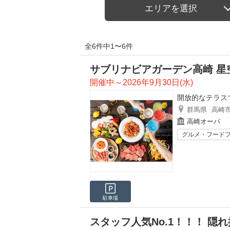
エリアを選択
全6件中1〜6件
サブリナビアガーデン高崎 星
開催中～2026年9月30日(水)
開放的なテラス
群馬県
高崎
高崎オーパ
グルメ・フード
駐車場
スタッフ人気No.1！！！ 隠