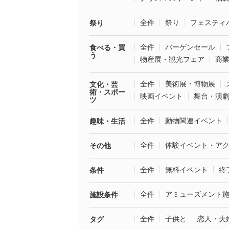
全件
祭り
フェスティ
祭り
全件
バーゲンセール
食べる・買
う
物産展・観光フェア
商
全件
美術展・博物展
文化・芸
術・スポー
映画イベント
舞台・演
ツ
全件
動物関連イベント
趣味・生活
全件
体験イベント・ア
その他
全件
無料イベント
終
条件
全件
アミューズメント
施設条件
全件
子供と
恋人・夫
タグ