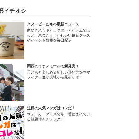
部イチオシ
スヌーピーたちの最新ニュース
癒やされるキャラクターアイテムでほ
っと一息つこう！かわいい最新グッズ
やイベント情報を毎日配信
関西のイオンモールで新発見！
子どもと楽しめる新しい遊び方をママ
ライター達が現地から最新リポ！
注目の人気マンガはコレだ！
ウォーカープラスで今一番読まれてい
る話題作をチェック!!