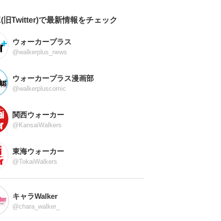
X(旧Twitter)で最新情報をチェック
ウォーカープラス
@walkerplus_news
ウォーカープラス漫画部
@walkerpluscomic
関西ウォーカー
@KansaiWalkers
東海ウォーカー
@TokaiWalkers
キャラWalker
@chara_walker_