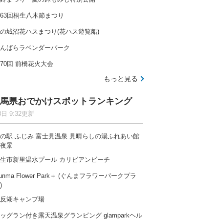
63回桐生八木節まつり
の城沼花ハスまつり(花ハス遊覧船)
んばらラベンダーパーク
70回 前橋花火大会
もっと見る
馬県おでかけスポットランキング
8日 9:32更新
の駅 ふじみ 富士見温泉 見晴らしの湯ふれあい館
夜景
生市新里温水プール カリビアンビーチ
unma Flower Park＋ (ぐんまフラワーパークプラ
)
反湖キャンプ場
ッグラン付き露天温泉グランピング glamparkヘル