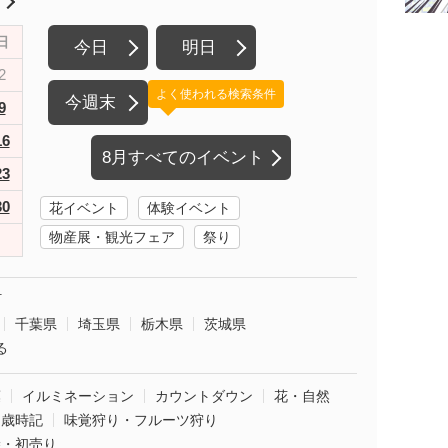
月
日
今日
明日
2
よく使われる検索条件
今週末
9
16
8月すべてのイベント
23
30
花イベント
体験イベント
物産展・観光フェア
祭り
町
千葉県
埼玉県
栃木県
茨城県
る
葉
イルミネーション
カウントダウン
花・自然
・歳時記
味覚狩り・フルーツ狩り
袋・初売り