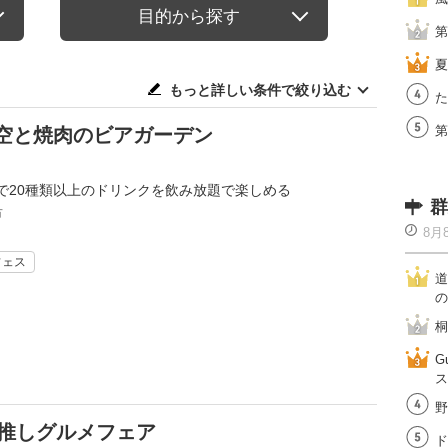
目的から探す
第
夏
もっと詳しい条件で絞り込む
た
第
空と焼肉のビアガーデン
で20種類以上のドリンクを飲み放題で楽しめる
群
市
8月
フェス
道
の
桐
G
ス
野
れ推しグルメフェア
ド