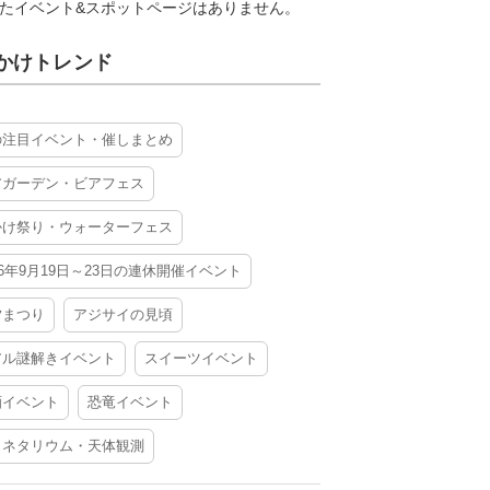
たイベント&スポットページはありません。
かけトレンド
の注目イベント・催しまとめ
アガーデン・ビアフェス
かけ祭り・ウォーターフェス
26年9月19日～23日の連休開催イベント
夕まつり
アジサイの見頃
アル謎解きイベント
スイーツイベント
酒イベント
恐竜イベント
ラネタリウム・天体観測