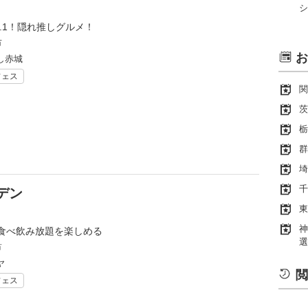
シ
.1！隠れ推しグルメ！
市
お
し赤城
フェス
関
茨
栃
群
埼
千
デン
東
神
食べ飲み放題を楽しめる
選
市
ヤ
閲
フェス