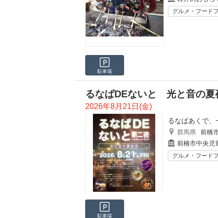
グルメ・フード
駐車場
るなぱDEないと 光と音の夏
2026年8月21日(金)
るなぱあくで、
群馬県
前橋
前橋市中央児
グルメ・フード
駐車場