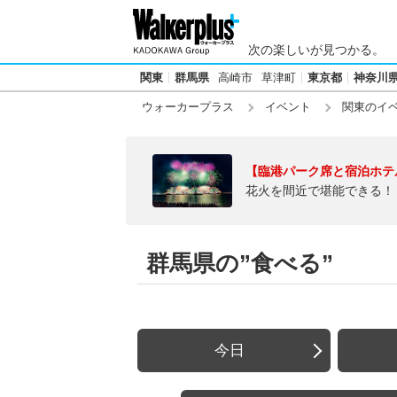
次の楽しいが見つかる。
関東
群馬県
高崎市
草津町
東京都
神奈川
ウォーカープラス
イベント
関東のイ
【臨港パーク席と宿泊ホテ
花火を間近で堪能できる！
群馬県の”食べる”
今日