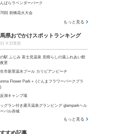
んばらラベンダーパーク
70回 前橋花火大会
もっと見る
馬県おでかけスポットランキング
8日 9:32更新
の駅 ふじみ 富士見温泉 見晴らしの湯ふれあい館
夜景
生市新里温水プール カリビアンビーチ
unma Flower Park＋ (ぐんまフラワーパークプラ
)
反湖キャンプ場
ッグラン付き露天温泉グランピング glamparkヘル
ーパル赤城
もっと見る
すすめ記事