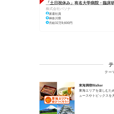
「土日祝休み」有名大学病院・臨床
株式会社パソナ
派遣社員
神奈川県
月給32万9,600円
テ
テー
東海満喫Walker
東海エリアを楽しむた
ュースやトピックスを