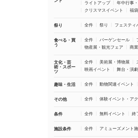
ント
ライトアップ
年中行事
クリスマスイベント
福
全件
祭り
フェスティ
祭り
全件
バーゲンセール
食べる・買
う
物産展・観光フェア
商
全件
美術展・博物展
文化・芸
術・スポー
映画イベント
舞台・演
ツ
全件
動物関連イベント
趣味・生活
全件
体験イベント・ア
その他
全件
無料イベント
終
条件
全件
アミューズメント
施設条件