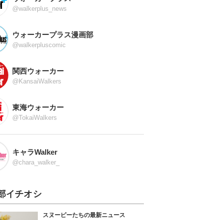
@walkerplus_news
ウォーカープラス漫画部
@walkerpluscomic
関西ウォーカー
@KansaiWalkers
東海ウォーカー
@TokaiWalkers
キャラWalker
@chara_walker_
部イチオシ
スヌーピーたちの最新ニュース