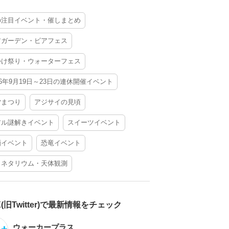
の注目イベント・催しまとめ
アガーデン・ビアフェス
かけ祭り・ウォーターフェス
26年9月19日～23日の連休開催イベント
夕まつり
アジサイの見頃
アル謎解きイベント
スイーツイベント
酒イベント
恐竜イベント
ラネタリウム・天体観測
X(旧Twitter)で最新情報をチェック
ウォーカープラス