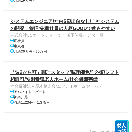
月給29万円～
システムエンジニア/社内SE/出向なし/自社システム
の開発・管理/先輩社員の人柄GOODで働きやすい
株式会社CSオートディーラー 埼玉岩槻インター店
正社員
東京都
月給30万円～60万円
「週2から可」調理スタッフ/調理師免許必須/シフト
相談可/特別養護老人ホーム/社会保障完備
社会福祉法人厚木慈光会/ムツアイホームやすらぎ
アルバイト・パート
神奈川県
時給1,225円～1,375円
Sponsored by