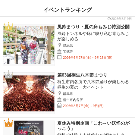
イベントランキング
2026年8月9日
風鈴まつり・夏の床もみじ特別公開
風鈴トンネルや床に映り込む青もみじ
が楽しめる
群馬県
宝徳寺
2026年6月27日(土)～9月23日(祝)
第63回桐生八木節まつり
桐生市内各所で八木節踊りが楽しめる
桐生の夏の一大イベント
群馬県
桐生市内各所
2026年8月7日(金)～9日(日)
夏休み特別企画「こわ～い妖怪のが
っこう」
無料で体験！本格的なおばけやしき