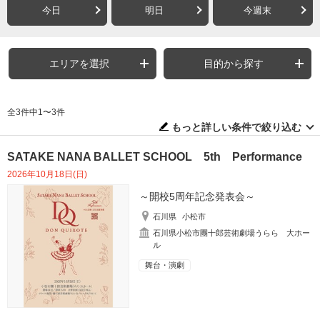
今日
明日
今週末
エリアを選択
目的から探す
全3件中1〜3件
もっと詳しい条件で絞り込む
SATAKE NANA BALLET SCHOOL 5th Performance
2026年10月18日(日)
～開校5周年記念発表会～
石川県
小松市
石川県小松市團十郎芸術劇場うらら 大ホー
ル
舞台・演劇