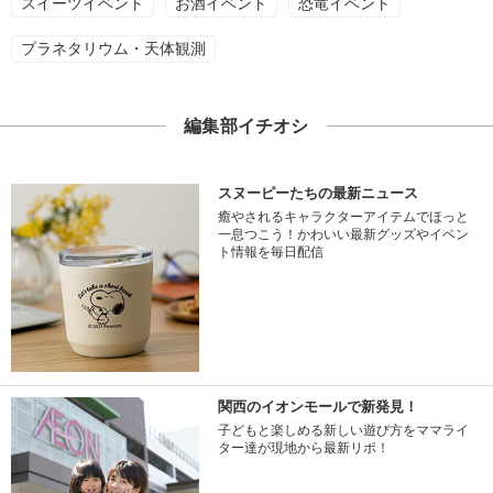
スイーツイベント
お酒イベント
恐竜イベント
プラネタリウム・天体観測
編集部イチオシ
スヌーピーたちの最新ニュース
癒やされるキャラクターアイテムでほっと
一息つこう！かわいい最新グッズやイベン
ト情報を毎日配信
関西のイオンモールで新発見！
子どもと楽しめる新しい遊び方をママライ
ター達が現地から最新リポ！