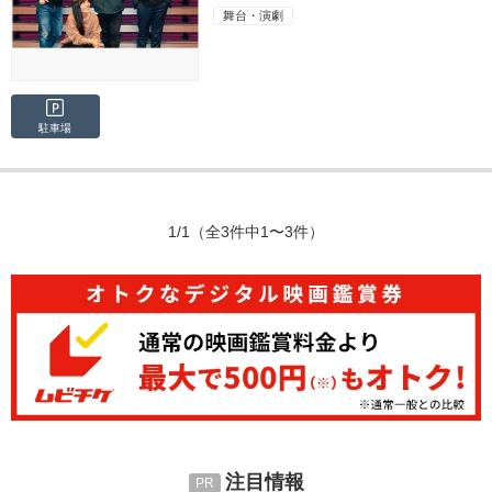
舞台・演劇
駐車場
1/1
（全3件中1〜3件）
注目情報