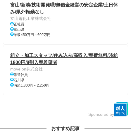
富山/新湊/技術開発職/無借金経営の安定企業/土日休
み/県外転勤なし
立山電化工業株式会社
正社員
富山県
年収450万円～600万円
組立・加工スタッフ/住み込み/高収入/寮費無料/時給
1800円/8割入寮希望者
move on株式会社
派遣社員
石川県
時給1,800円～2,250円
Sponsored by
おすすめ記事