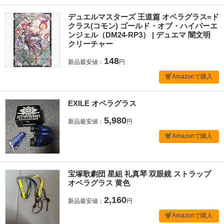
デュエルマスターズ 王道篇 オペラグラス=ド
クラス(コモン) ゴールド・オブ・ハイパーエ
ンジェル（DM24-RP3） | デュエマ 闇文明
クリーチャー
148
新品最安値：
円
Amazonで購入
EXILE オペラグラス
5,980
新品最安値：
円
Amazonで購入
宝塚歌劇団 星組 礼真琴 双眼鏡 ストラップ
オペラグラス 黄色
2,160
新品最安値：
円
Amazonで購入