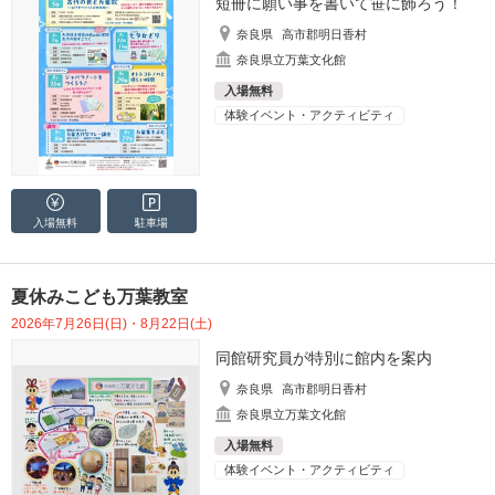
短冊に願い事を書いて笹に飾ろう！
奈良県
高市郡明日香村
奈良県立万葉文化館
入場無料
体験イベント・アクティビティ
入場無料
駐車場
夏休みこども万葉教室
2026年7月26日(日)・8月22日(土)
同館研究員が特別に館内を案内
奈良県
高市郡明日香村
奈良県立万葉文化館
入場無料
体験イベント・アクティビティ