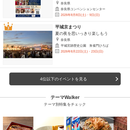
奈良県
奈良県コンベンションセンター
2026年8月8日(土)・9日(日)
平城京まつり
夏の夜を思いっきり楽しもう
奈良県
平城宮跡歴史公園 朱雀門ひろば
2026年8月22日(土)・23日(日)
4位以下のイベントを見る
テーマWalker
テーマ別特集をチェック