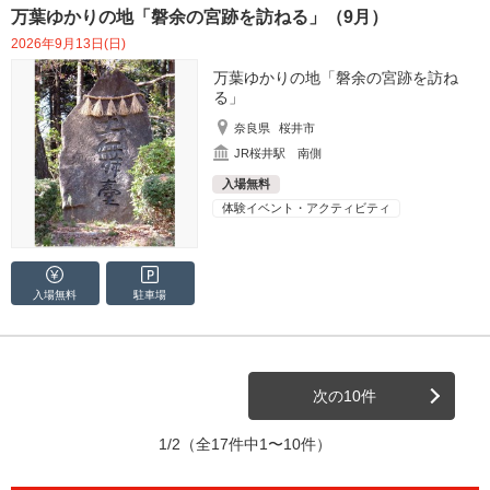
万葉ゆかりの地「磐余の宮跡を訪ねる」（9月）
2026年9月13日(日)
万葉ゆかりの地「磐余の宮跡を訪ね
る」
奈良県
桜井市
JR桜井駅 南側
入場無料
体験イベント・アクティビティ
入場無料
駐車場
次の10件
1/2
（全17件中1〜10件）