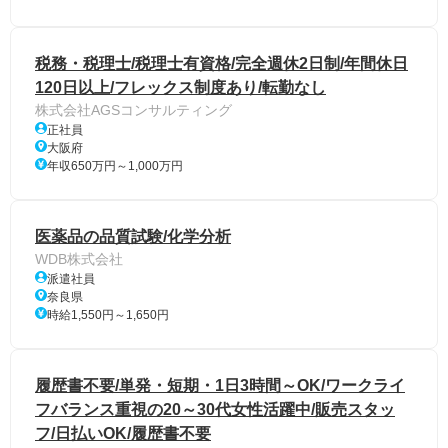
税務・税理士/税理士有資格/完全週休2日制/年間休日
120日以上/フレックス制度あり/転勤なし
株式会社AGSコンサルティング
正社員
大阪府
年収650万円～1,000万円
医薬品の品質試験/化学分析
WDB株式会社
派遣社員
奈良県
時給1,550円～1,650円
履歴書不要/単発・短期・1日3時間～OK/ワークライ
フバランス重視の20～30代女性活躍中/販売スタッ
フ/日払いOK/履歴書不要