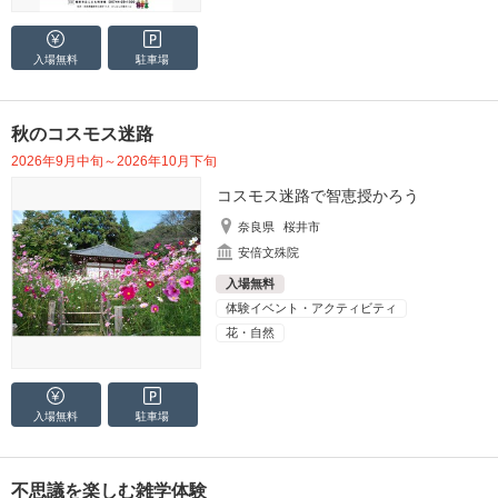
入場無料
駐車場
秋のコスモス迷路
2026年9月中旬～2026年10月下旬
コスモス迷路で智恵授かろう
奈良県
桜井市
安倍文殊院
入場無料
体験イベント・アクティビティ
花・自然
入場無料
駐車場
不思議を楽しむ雑学体験