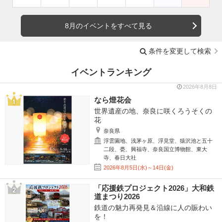
8月のイベントをすべて見る
条件を変更して検索
イベントランキング
2026年8月8日
なら燈花会
世界遺産の地、奈良に咲くろうそくの
花
奈良県
浮雲園地、浅茅ヶ原、浮見堂、猿沢池と五十
二段、甍、興福寺、奈良国立博物館、東大
寺、春日大社
2026年8月5日(水)～14日(金)
「応援鉄プロジェクト2026」大和鉄
道まつり2026
鉄道の魅力再発見＆沿線に人の賑わい
を！