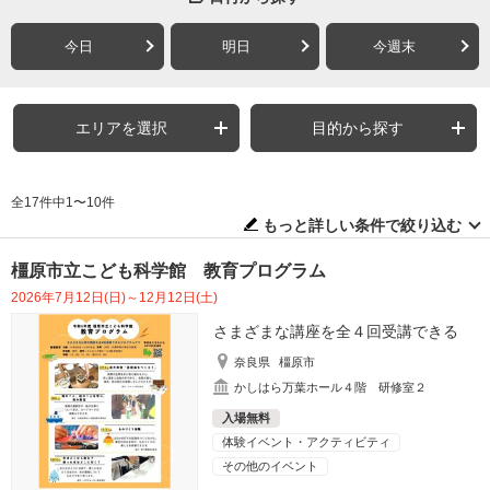
今日
明日
今週末
エリアを選択
目的から探す
全17件中1〜10件
もっと詳しい条件で絞り込む
橿原市立こども科学館 教育プログラム
2026年7月12日(日)～12月12日(土)
さまざまな講座を全４回受講できる
奈良県
橿原市
かしはら万葉ホール４階 研修室２
入場無料
体験イベント・アクティビティ
その他のイベント