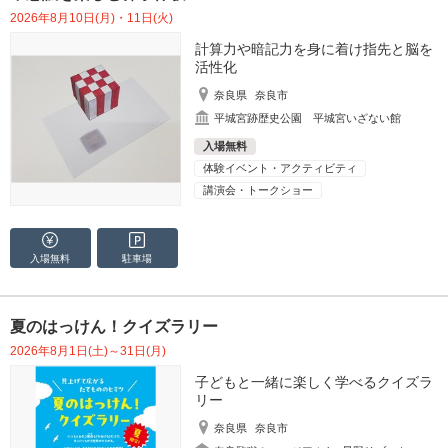
2026年8月10日(月)・11日(火)
計算力や暗記力を身に着け指先と脳を
活性化
奈良県
奈良市
平城宮跡歴史公園 平城宮いざない館
入場無料
体験イベント・アクティビティ
講演会・トークショー
入場無料
駐車場
夏のはっけん！クイズラリー
2026年8月1日(土)～31日(月)
子どもと一緒に楽しく学べるクイズラ
リー
奈良県
奈良市