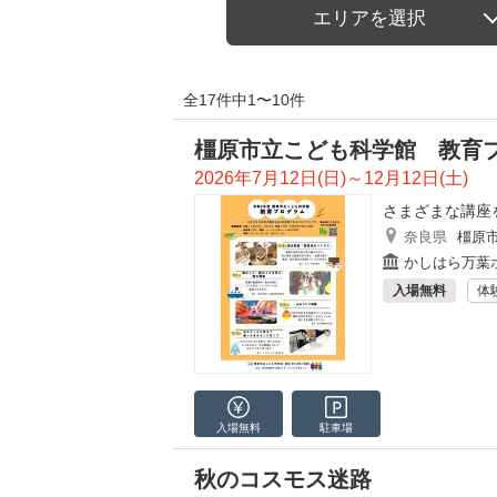
エリアを選択
全17件中1〜10件
橿原市立こども科学館 教育
2026年7月12日(日)～12月12日(土)
さまざまな講座
奈良県
橿原
かしはら万葉
入場無料
体
入場無料
駐車場
秋のコスモス迷路