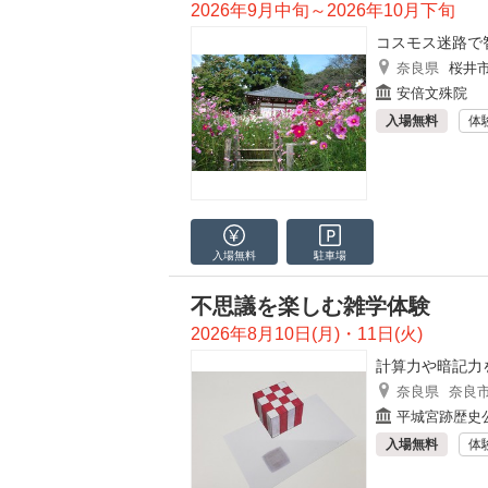
2026年9月中旬～2026年10月下旬
コスモス迷路で
奈良県
桜井
安倍文殊院
入場無料
体
入場無料
駐車場
不思議を楽しむ雑学体験
2026年8月10日(月)・11日(火)
計算力や暗記力
奈良県
奈良
平城宮跡歴史
入場無料
体