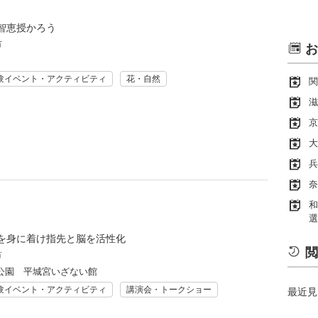
智恵授かろう
市
お
験イベント・アクティビティ
花・自然
関
滋
京
大
兵
奈
和
選
を身に着け指先と脳を活性化
閲
市
公園 平城宮いざない館
験イベント・アクティビティ
講演会・トークショー
最近見