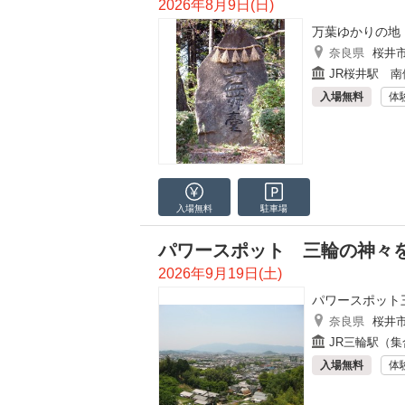
2026年8月9日(日)
万葉ゆかりの地
奈良県
桜井
JR桜井駅 南
入場無料
体
入場無料
駐車場
パワースポット 三輪の神々
2026年9月19日(土)
パワースポット
奈良県
桜井
JR三輪駅（集
入場無料
体