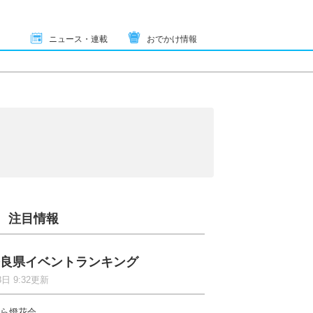
ニュース・連載
おでかけ情報
注目情報
良県イベントランキング
8日 9:32更新
ら燈花会