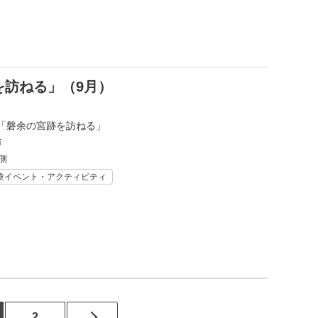
を訪ねる」（9月）
「磐余の宮跡を訪ねる」
市
側
験イベント・アクティビティ
2