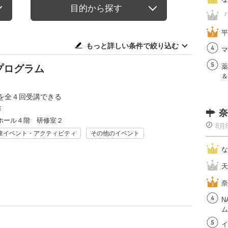
目的から探す
「
平
もっと詳しい条件で絞り込む
マ
薬
プログラム
＆
を全４回受講できる
市
奈
ホール４階 研修室２
8月
験イベント・アクティビティ
その他のイベント
な
天
奈
N
ム
イ