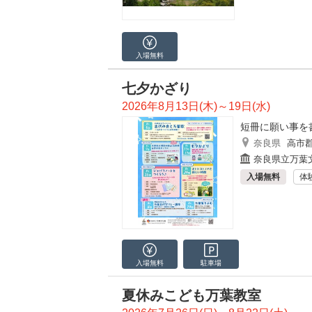
入場無料
七夕かざり
2026年8月13日(木)～19日(水)
短冊に願い事を
奈良県
高市
奈良県立万葉
入場無料
体
入場無料
駐車場
夏休みこども万葉教室