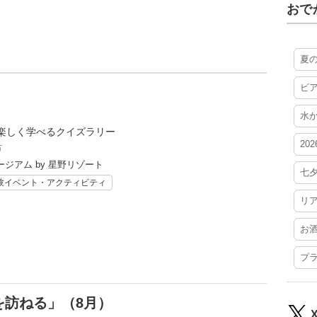
おで
夏
ビ
水
楽しく学べるクイズラリー
20
市
ジアム by 星野リゾート
七
験イベント・アクティビティ
リ
お
プ
を訪ねる」（8月）