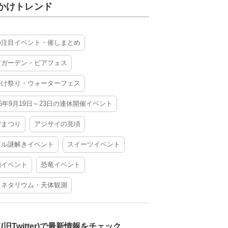
かけトレンド
の注目イベント・催しまとめ
アガーデン・ビアフェス
かけ祭り・ウォーターフェス
26年9月19日～23日の連休開催イベント
夕まつり
アジサイの見頃
アル謎解きイベント
スイーツイベント
酒イベント
恐竜イベント
ラネタリウム・天体観測
X(旧Twitter)で最新情報をチェック