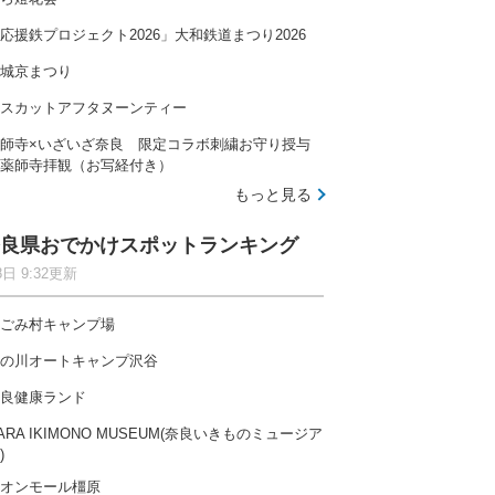
応援鉄プロジェクト2026」大和鉄道まつり2026
城京まつり
スカットアフタヌーンティー
師寺×いざいざ奈良 限定コラボ刺繍お守り授与
薬師寺拝観（お写経付き）
もっと見る
良県おでかけスポットランキング
8日 9:32更新
ごみ村キャンプ場
の川オートキャンプ沢谷
良健康ランド
ARA IKIMONO MUSEUM(奈良いきものミュージア
)
オンモール橿原