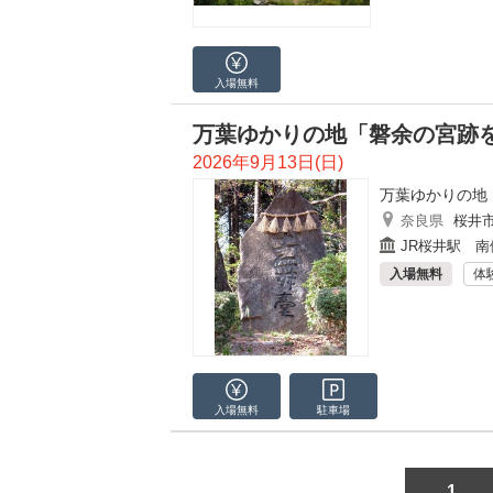
入場無料
万葉ゆかりの地「磐余の宮跡
2026年9月13日(日)
万葉ゆかりの地
奈良県
桜井
JR桜井駅 南
入場無料
体
入場無料
駐車場
1