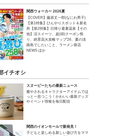
関西ウォーカー 2026夏
【COVER】藤原丈一郎(なにわ男子)
【第1特集】ひんやりスポット＆新名
所【第2特集】日帰り避暑温泉【その
他】涼スイーツ、超(得)クーポン祭
り、絶景花火攻略マップ'26、夏の淡
路島でしたいこと、ラーメン新店
NEWS ほか
部イチオシ
スヌーピーたちの最新ニュース
癒やされるキャラクターアイテムでほ
っと一息つこう！かわいい最新グッズ
やイベント情報を毎日配信
関西のイオンモールで新発見！
子どもと楽しめる新しい遊び方をママ