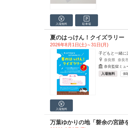
入場無料
駐車場
夏のはっけん！クイズラリー
2026年8月1日(土)～31日(月)
子どもと一緒に
奈良県
奈良
奈良監獄ミュー
入場無料
体
入場無料
万葉ゆかりの地「磐余の宮跡