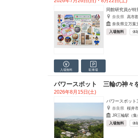
2026年7月26日(日)・8月22日(土)
同館研究員が特
奈良県
高市
奈良県立万葉
入場無料
体
入場無料
駐車場
パワースポット 三輪の神々
2026年8月15日(土)
パワースポット
奈良県
桜井
JR三輪駅（集
入場無料
体