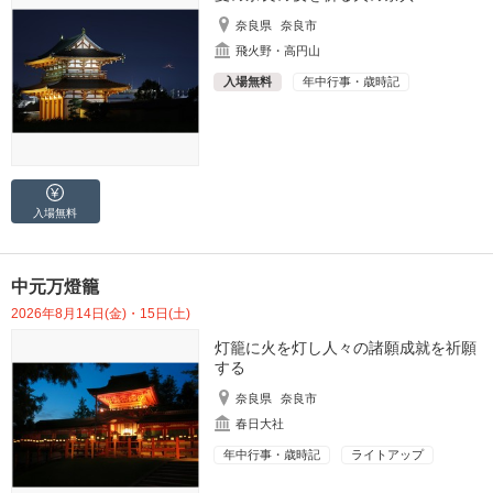
奈良県
奈良市
飛火野・高円山
入場無料
年中行事・歳時記
入場無料
中元万燈籠
2026年8月14日(金)・15日(土)
灯籠に火を灯し人々の諸願成就を祈願
する
奈良県
奈良市
春日大社
年中行事・歳時記
ライトアップ