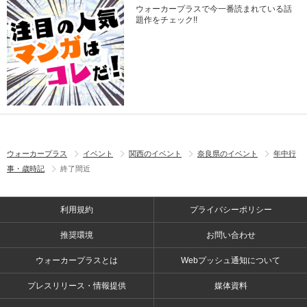
ウォーカープラスで今一番読まれている話
題作をチェック!!
ウォーカープラス
イベント
関西のイベント
奈良県のイベント
年中行
事・歳時記
終了間近
利用規約
プライバシーポリシー
推奨環境
お問い合わせ
ウォーカープラスとは
Webプッシュ通知について
プレスリリース・情報提供
媒体資料