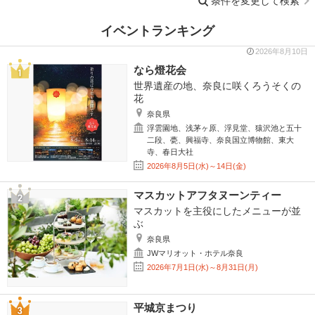
条件を変更して検索
イベントランキング
2026年8月10日
なら燈花会
世界遺産の地、奈良に咲くろうそくの
花
奈良県
浮雲園地、浅茅ヶ原、浮見堂、猿沢池と五十
二段、甍、興福寺、奈良国立博物館、東大
寺、春日大社
2026年8月5日(水)～14日(金)
マスカットアフタヌーンティー
マスカットを主役にしたメニューが並
ぶ
奈良県
JWマリオット・ホテル奈良
2026年7月1日(水)～8月31日(月)
平城京まつり