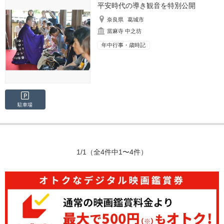
平安時代の導き観音を特別公開
奈良県
葛城市
當麻寺 中之坊
年中行事・歳時記
駐車場
1/1
（全4件中1〜4件）