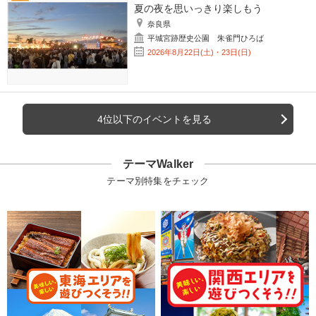
夏の夜を思いっきり楽しもう
奈良県
平城宮跡歴史公園 朱雀門ひろば
2026年8月22日(土)・23日(日)
4位以下のイベントを見る
テーマWalker
テーマ別特集をチェック