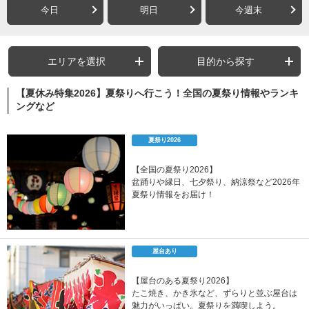
今日
明日
今週末
エリアを選択
目的から探す
【夏休み特集2026】夏祭りへ行こう！全国の夏祭り情報やランキ
ングなど
夏祭り2026
【全国の夏祭り2026】
盆踊りや縁日、七夕祭り、納涼祭など2026年
夏祭り情報をお届け！
屋台あり
【屋台のある夏祭り2026】
たこ焼き、かき氷など、ずらりと並ぶ屋台は
魅力がいっぱい。夏祭りを満喫しよう。