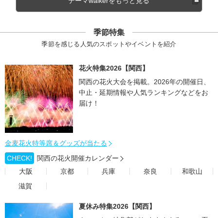
テーマwalkerをもっと見る
季節特集
季節を感じる人気のスポットやイベントを紹介
花火特集2026【関西】
関西の花火大会を掲載。2026年の開催日、
中止・延期情報や人気ランキングなどをお
届け！
金麦花火特等席＆グッズが当たる
CHECK!
関西の花火開催カレンダー
大阪
京都
兵庫
奈良
和歌山
滋賀
夏休み特集2026【関西】