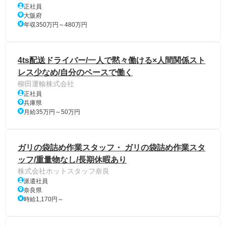
正社員
大阪府
年収350万円～480万円
4ts配送ドライバー/一人で黙々働ける×人間関係スト
レス少なめ/自分のペースで働く
柳田運輸株式会社
正社員
兵庫県
月給35万円～50万円
ガリの袋詰め作業スタッフ・ ガリの袋詰め作業スタ
ッフ/重量物なし/長期休暇あり
株式会社ホットスタッフ奈良
派遣社員
奈良県
時給1,170円～