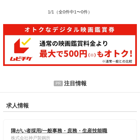
1/1
（全0件中1〜0件）
注目情報
求人情報
障がい者採用/一般事務・庶務・生産技能職
株式会社神戸製鋼所