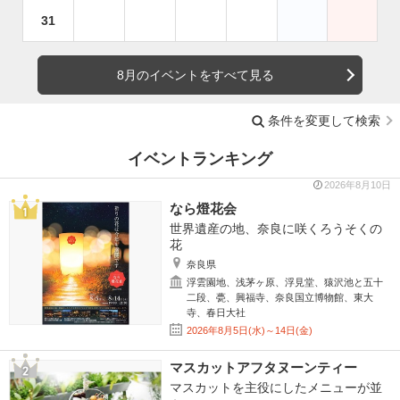
31
8月のイベントをすべて見る
条件を変更して検索
イベントランキング
2026年8月10日
なら燈花会
世界遺産の地、奈良に咲くろうそくの
花
奈良県
浮雲園地、浅茅ヶ原、浮見堂、猿沢池と五十
二段、甍、興福寺、奈良国立博物館、東大
寺、春日大社
2026年8月5日(水)～14日(金)
マスカットアフタヌーンティー
マスカットを主役にしたメニューが並