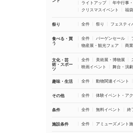
ント
ライトアップ
年中行事
クリスマスイベント
福
全件
祭り
フェスティ
祭り
全件
バーゲンセール
食べる・買
う
物産展・観光フェア
商
全件
美術展・博物展
文化・芸
術・スポー
映画イベント
舞台・演
ツ
全件
動物関連イベント
趣味・生活
全件
体験イベント・ア
その他
全件
無料イベント
終
条件
全件
アミューズメント
施設条件