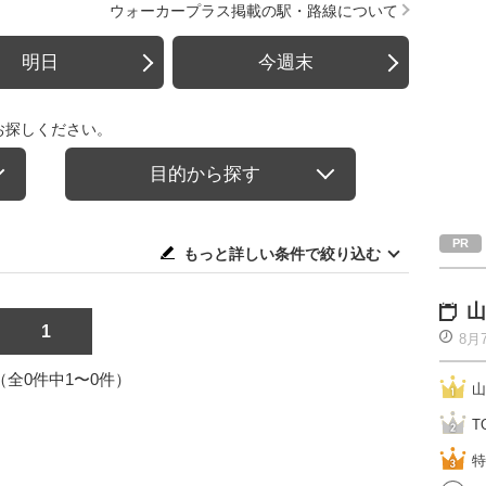
ウォーカープラス掲載の駅・路線について
明日
今週末
お探しください。
目的から探す
もっと詳しい条件で絞り込む
山
1
8月
1（全0件中1〜0件）
山
T
特