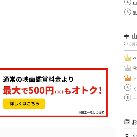
山
数
山
8月
ベ
秋
下
く
土
お
中