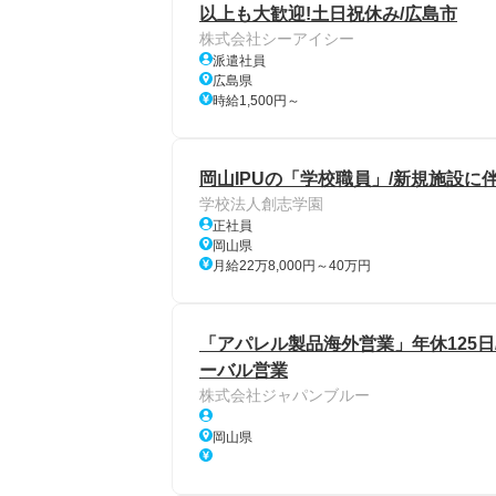
以上も大歓迎!土日祝休み/広島市
株式会社シーアイシー
派遣社員
広島県
時給1,500円～
岡山IPUの「学校職員」/新規施設に
学校法人創志学園
正社員
岡山県
月給22万8,000円～40万円
「アパレル製品海外営業」年休125日
ーバル営業
株式会社ジャパンブルー
岡山県