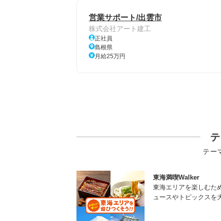
営業サポート/出雲市
株式会社アート建工
正社員
島根県
月給25万円
テ
テー
東海満喫Walker
東海エリアを楽しむた
ュースやトピックスを