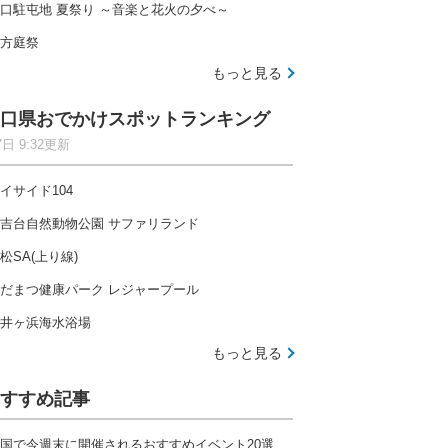
口駐屯地 夏祭り ～音楽と花火の夕べ～
方庭祭
もっと見る
口県おでかけスポットランキング
7日 9:32更新
イサイド104
吉台自然動物公園 サファリランド
松SA(上り線)
だまつ健康パーク レジャープール
井ヶ浜海水浴場
もっと見る
すすめ記事
国で今週末に開催されるおすすめイベント20選