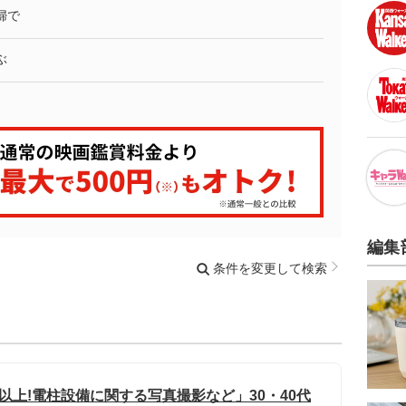
婦で
ぶ
編集
条件を変更して検索
以上!電柱設備に関する写真撮影など」30・40代