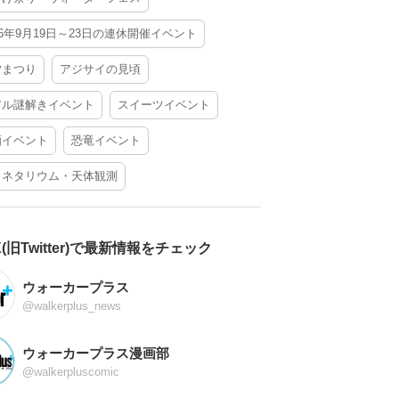
26年9月19日～23日の連休開催イベント
夕まつり
アジサイの見頃
アル謎解きイベント
スイーツイベント
酒イベント
恐竜イベント
ラネタリウム・天体観測
X(旧Twitter)で最新情報をチェック
ウォーカープラス
@walkerplus_news
ウォーカープラス漫画部
@walkerpluscomic