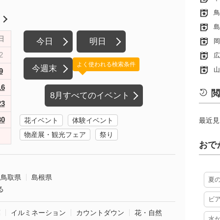
鳥
月
島
日
今日
明日
岡
2
広
よく使われる検索条件
今週末
山
9
16
閲
8月すべてのイベント
23
30
花イベント
体験イベント
最近見
物産展・観光フェア
祭り
おで
鳥取県
島根県
夏
る
ビ
葉
イルミネーション
カウントダウン
花・自然
水