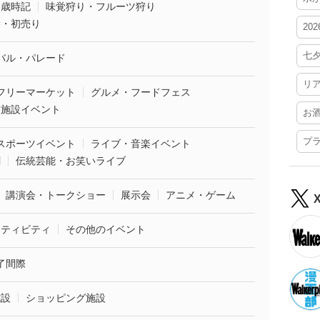
・歳時記
味覚狩り・フルーツ狩り
袋・初売り
20
七
バル・パレード
リ
フリーマーケット
グルメ・フードフェス
業施設イベント
お
プ
スポーツイベント
ライブ・音楽イベント
劇
伝統芸能・お笑いライブ
講演会・トークショー
展示会
アニメ・ゲーム
クティビティ
その他のイベント
了間際
施設
ショッピング施設