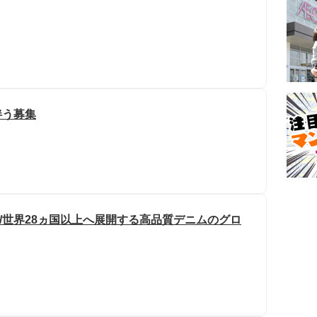
伴う募集
/世界28ヵ国以上へ展開する高品質デニムのグロ