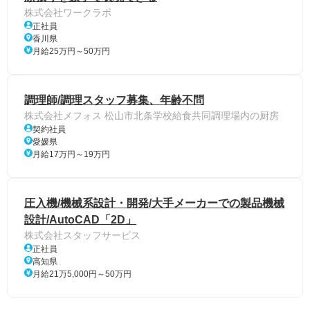
株式会社ワークラボ
正社員
香川県
月給25万円～50万円
調理師/調理スタッフ募集、年齢不問
株式会社メフォス 松山市北条学校給食共同調理場内の厨房
契約社員
愛媛県
月給17万円～19万円
圧入機/機械系設計・開発/大手メーカーでの製品機械
設計/AutoCAD「2D」
株式会社スタッフサービス
正社員
高知県
月給21万5,000円～50万円