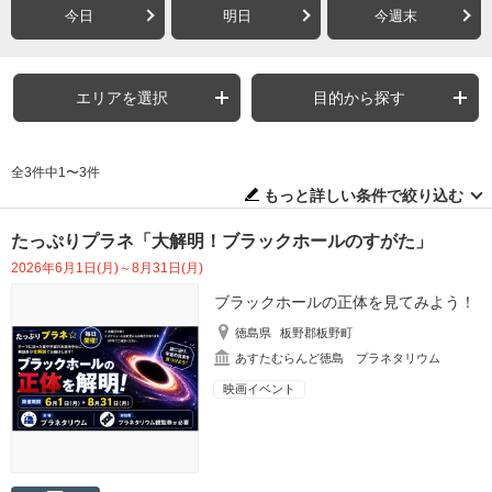
今日
明日
今週末
エリアを選択
目的から探す
全3件中1〜3件
もっと詳しい条件で絞り込む
たっぷりプラネ「大解明！ブラックホールのすがた」
2026年6月1日(月)～8月31日(月)
ブラックホールの正体を見てみよう！
徳島県
板野郡板野町
あすたむらんど徳島 プラネタリウム
映画イベント