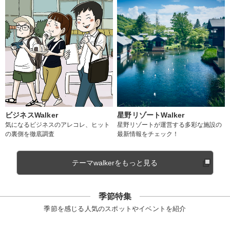
ビジネスWalker
星野リゾートWalker
気になるビジネスのアレコレ、ヒット
星野リゾートが運営する多彩な施設の
の裏側を徹底調査
最新情報をチェック！
テーマwalkerをもっと見る
季節特集
季節を感じる人気のスポットやイベントを紹介