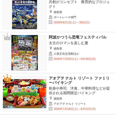
共創がコンセプト 教育的なプロジェ
クト
徳島県
ボートレース鳴門
2026年8月1日(土)～30日(日)
阿波かつうら恐竜フェスティバル
太古のロマンを楽しむ夏
徳島県
人形文化交流館ほか
2026年7月25日(土)～8月16日(日)
アオアヲ ナルト リゾート ファミリ
ーバイキング
刺身や寿司、洋食、中華料理などが提
供される期間限定バイキング
徳島県
アオアヲ ナルト リゾート
2026年7月18日(土)～8月31日(月)