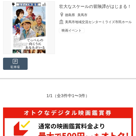
壮大なスケールの冒険譚がはじまる！
徳島県
美馬市
美馬市地域交流センターミライズ市民ホール
映画イベント
駐車場
1/1
（全3件中1〜3件）