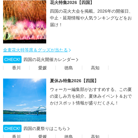
花火特集2026【四国】
四国の花火大会を掲載。2026年の開催日、
中止・延期情報や人気ランキングなどをお
届け！
金麦花火特等席＆グッズが当たる
CHECK!
四国の花火開催カレンダー
香川
愛媛
徳島
高知
夏休み特集2026【四国】
ウォーカー編集部がおすすめする、この夏
の楽しみ方を紹介。夏休みイベント＆おで
かけスポット情報が盛りだくさん！
CHECK!
四国の夏祭りはこちら
香川
愛媛
徳島
高知