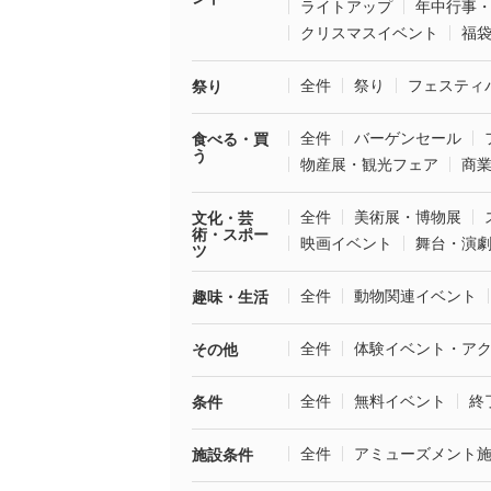
ライトアップ
年中行事
クリスマスイベント
福
全件
祭り
フェスティ
祭り
全件
バーゲンセール
食べる・買
う
物産展・観光フェア
商
全件
美術展・博物展
文化・芸
術・スポー
映画イベント
舞台・演
ツ
全件
動物関連イベント
趣味・生活
全件
体験イベント・ア
その他
全件
無料イベント
終
条件
全件
アミューズメント
施設条件