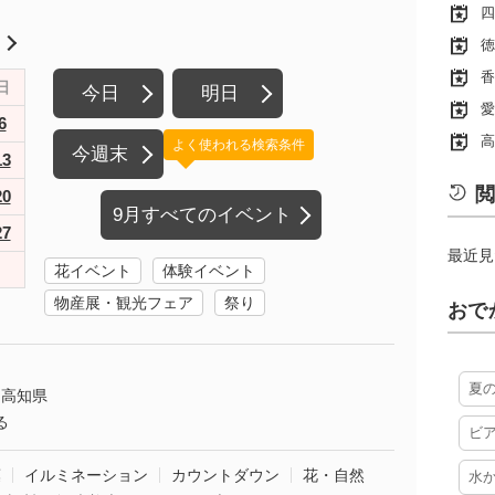
四
月
徳
香
日
今日
明日
愛
6
高
よく使われる検索条件
今週末
13
閲
20
9月すべてのイベント
27
最近見
花イベント
体験イベント
物産展・観光フェア
祭り
おで
夏
高知県
る
ビ
葉
イルミネーション
カウントダウン
花・自然
水