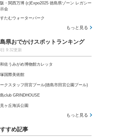
阪・関西万博 (c)Expo2025 徳島県ゾーン レガシー
示会
すたむウォーターパーク
もっと見る
島県おでかけスポットランキング
8日 9:32更新
和佐うみがめ博物館カレッタ
塚国際美術館
ークスタッフ田宮プール(徳島市田宮公園プール)
島club GRINDHOUSE
見ヶ丘海浜公園
もっと見る
すすめ記事