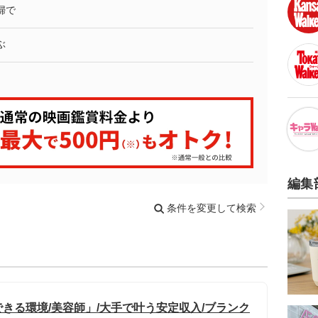
婦で
ぶ
編集
条件を変更して検索
きる環境/美容師」/大手で叶う安定収入/ブランク