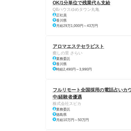
OK/1分単位で残業代も支給
QBハウスゆめタウン丸亀
正社員
香川県
月給29万1,000円～43万円
アロマエステセラピスト
癒しの里 さらい
業務委託
香川県
時給2,490円～3,990円
フルリモート全国採用の電話占いカウン
中/経験者優遇
株式会社スピカ
業務委託
徳島県
月給10万円～50万円