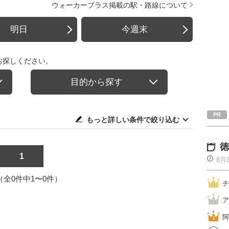
ウォーカープラス掲載の駅・路線について
明日
今週末
お探しください。
目的から探す
もっと詳しい条件で絞り込む
徳
1
8月
1（全0件中1〜0件）
チ
ア
阿