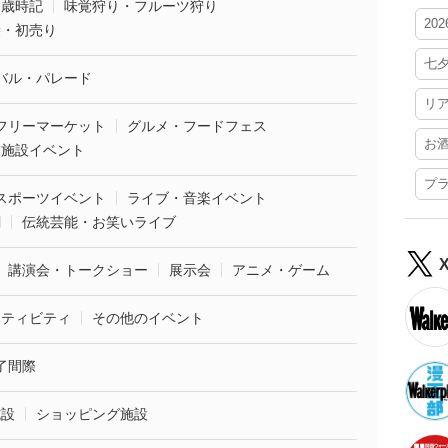
・歳時記
味覚狩り・フルーツ狩り
20
袋・初売り
七
バル・パレード
リ
フリーマーケット
グルメ・フードフェス
お
業施設イベント
プ
スポーツイベント
ライブ・音楽イベント
劇
伝統芸能・お笑いライブ
講演会・トークショー
展示会
アニメ・ゲーム
クティビティ
その他のイベント
了間際
施設
ショッピング施設