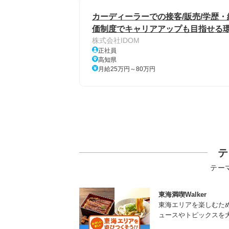
カーディーラーでの接客/販売/学歴・
価制度でキャリアアップも目指せる環境
株式会社IDOM
正社員
高知県
月給25万円～80万円
テ
テー
東海満喫Walker
東海エリアを楽しむた
ュースやトピックスを