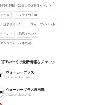
26年9月19日～23日の連休開催イベント
夕まつり
アジサイの見頃
アル謎解きイベント
スイーツイベント
酒イベント
恐竜イベント
ラネタリウム・天体観測
X(旧Twitter)で最新情報をチェック
ウォーカープラス
@walkerplus_news
ウォーカープラス漫画部
@walkerpluscomic