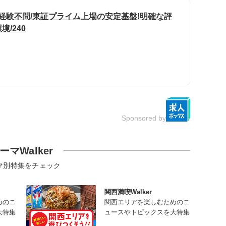
経験不問/東証プライム上場の安定基盤!明確な評
/240
Sponsored by
ーマWalker
マ別特集をチェック
関西満喫Walker
めのニ
関西エリアを楽しむためのニ
大特集
ュースやトピックスを大特集