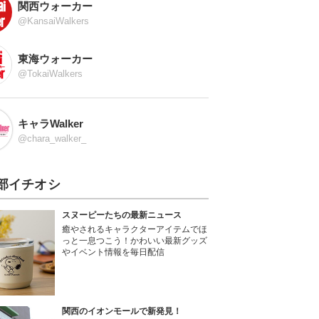
関西ウォーカー
@KansaiWalkers
東海ウォーカー
@TokaiWalkers
キャラWalker
@chara_walker_
部イチオシ
スヌーピーたちの最新ニュース
癒やされるキャラクターアイテムでほ
っと一息つこう！かわいい最新グッズ
やイベント情報を毎日配信
関西のイオンモールで新発見！