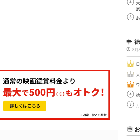
大
展
あ
徳
8月
日
大
ワ
徳
月
お