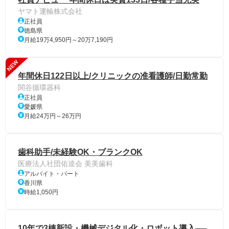
ヤマト運輸株式会社
正社員
徳島県
月給19万4,950円～20万7,190円
NEW
年間休日122日以上/クリニックの准看護師/日勤常勤
関谷循環器科
正社員
愛媛県
月給24万円～26万円
歯科助手/未経験OK・ブランクOK
医療法人社団佑逵会 美美歯科
アルバイト・パート
香川県
時給1,050円
10年で3棟新設・機械デジタル化・ロボット導入──