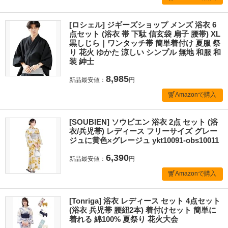
[ロシェル] ジギーズショップ メンズ 浴衣 6
点セット (浴衣 帯 下駄 信玄袋 扇子 腰帯) XL
黒しじら｜ワンタッチ帯 簡単着付け 夏服 祭
り 花火 ゆかた 涼しい シンプル 無地 和服 和
装 紳士
8,985
新品最安値：
円
Amazonで購入
[SOUBIEN] ソウビエン 浴衣 2点 セット (浴
衣/兵児帯) レディース フリーサイズ グレー
ジュに黄色×グレージュ ykt10091-obs10011
6,390
新品最安値：
円
Amazonで購入
[Tonriga] 浴衣 レディース セット 4点セット
(浴衣 兵児帯 腰紐2本) 着付けセット 簡単に
着れる 綿100% 夏祭り 花火大会