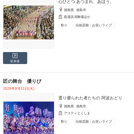
心ひとつ あつまれ、あほう。
徳島県
徳島市
藍場浜演舞場ほか
祭り
伝統芸能・お笑いライブ
駐車場
匠の舞台 優りび
2026年8月11日(火)
選り優られた者たちの 阿波おどり
徳島県
徳島市
アスティとくしま
祭り
伝統芸能・お笑いライブ