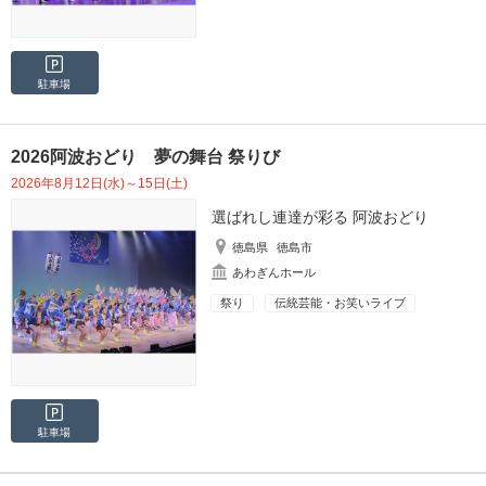
駐車場
2026阿波おどり 夢の舞台 祭りび
2026年8月12日(水)～15日(土)
選ばれし連達が彩る 阿波おどり
徳島県
徳島市
あわぎんホール
祭り
伝統芸能・お笑いライブ
駐車場