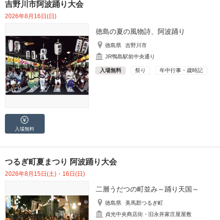
吉野川市阿波踊り大会
2026年8月16日(日)
徳島の夏の風物詩、阿波踊り
徳島県
吉野川市
JR鴨島駅前中央通り
入場無料
祭り
年中行事・歳時記
入場無料
つるぎ町夏まつり 阿波踊り大会
2026年8月15日(土)・16日(日)
二層うだつの町並み～踊り天国～
徳島県
美馬郡つるぎ町
貞光中央商店街・旧永井家庄屋屋敷