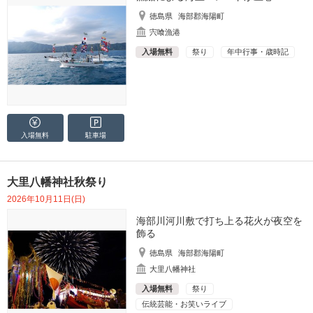
徳島県
海部郡海陽町
宍喰漁港
入場無料
祭り
年中行事・歳時記
入場無料
駐車場
大里八幡神社秋祭り
2026年10月11日(日)
海部川河川敷で打ち上る花火が夜空を
飾る
徳島県
海部郡海陽町
大里八幡神社
入場無料
祭り
伝統芸能・お笑いライブ