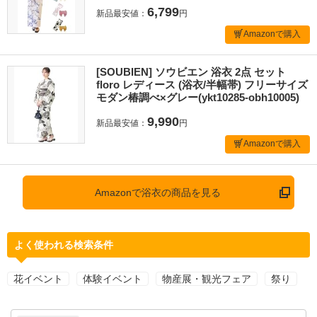
6,799
新品最安値：
円
Amazonで購入
[SOUBIEN] ソウビエン 浴衣 2点 セット
floro レディース (浴衣/半幅帯) フリーサイズ
モダン椿調べ×グレー(ykt10285-obh10005)
9,990
新品最安値：
円
Amazonで購入
Amazonで浴衣の商品を見る
よく使われる検索条件
花イベント
体験イベント
物産展・観光フェア
祭り