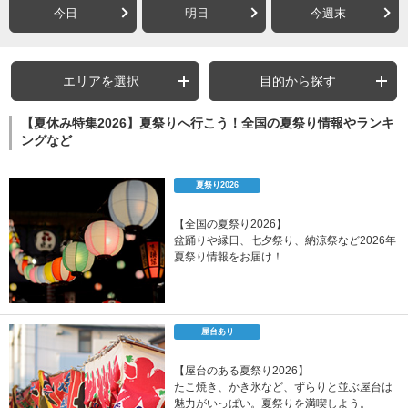
今日
明日
今週末
エリアを選択
目的から探す
【夏休み特集2026】夏祭りへ行こう！全国の夏祭り情報やランキ
ングなど
夏祭り2026
【全国の夏祭り2026】
盆踊りや縁日、七夕祭り、納涼祭など2026年
夏祭り情報をお届け！
屋台あり
【屋台のある夏祭り2026】
たこ焼き、かき氷など、ずらりと並ぶ屋台は
魅力がいっぱい。夏祭りを満喫しよう。