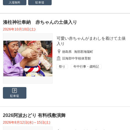
入場無料
駐車場
湊柱神社奉納 赤ちゃんの土俵入り
2026年10月10日(土)
可愛い赤ちゃんがまわしを着けて土俵
入り
徳島県
海部郡海陽町
旧海部中学校体育館
祭り
年中行事・歳時記
駐車場
2026阿波おどり 有料桟敷演舞
2026年8月12日(水)～15日(土)