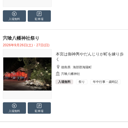
入場無料
駐車場
宍喰八幡神社祭り
2026年9月26日(土)・27日(日)
本宮は御神輿やだんじりが町を練り歩
く
徳島県
海部郡海陽町
宍喰八幡神社
入場無料
祭り
年中行事・歳時記
入場無料
駐車場