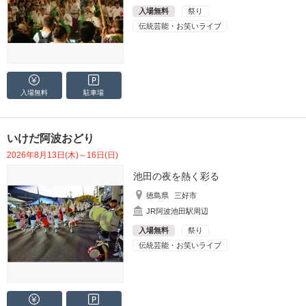
入場無料
祭り
伝統芸能・お笑いライブ
入場無料
駐車場
いけだ阿波おどり
2026年8月13日(木)～16日(日)
池田の夜を熱く彩る
徳島県
三好市
JR阿波池田駅周辺
入場無料
祭り
伝統芸能・お笑いライブ