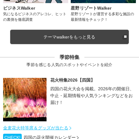
ビジネスWalker
星野リゾートWalker
気になるビジネスのアレコレ、ヒット
星野リゾートが運営する多彩な施設の
の裏側を徹底調査
最新情報をチェック！
テーマwalkerをもっと見る
季節特集
季節を感じる人気のスポットやイベントを紹介
花火特集2026【四国】
四国の花火大会を掲載。2026年の開催日、
中止・延期情報や人気ランキングなどをお
届け！
金麦花火特等席＆グッズが当たる
CHECK!
四国の花火開催カレンダー