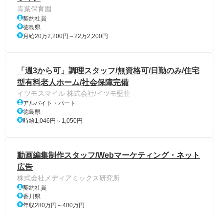
青葉保育園
契約社員
徳島県
月給20万2,200円～22万2,200円
「週3から可」調理スタッフ/無資格可/日勤のみ/住宅
型有料老人ホーム/社会保障完備
イツモスマイル 株式会社/イツモ藍住
アルバイト・パート
徳島県
時給1,046円～1,050円
動画編集制作スタッフ/Webマーケティング・ネット
広告
株式会社メディアミックス研究所
契約社員
香川県
年収280万円～400万円