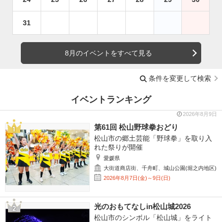
31
8月のイベントをすべて見る
条件を変更して検索
イベントランキング
2026年8月9日
第61回 松山野球拳おどり
松山市の郷土芸能「野球拳」を取り入
れた祭りが開催
愛媛県
大街道商店街、千舟町、城山公園(堀之内地区)
2026年8月7日(金)～9日(日)
光のおもてなしin松山城2026
松山市のシンボル「松山城」をライト