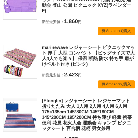
動会 登山 公園 ピクニック XYZ(ラベンダー
F)
1,860
新品最安値：
円
Amazonで購入
marinewave レジャーシート ピクニックマッ
ト 厚手 大型 コンパクト 【ビッグサイズで大
人4人でも楽々】 保温 断熱 防水 持ち手 肩が
けベルト付き (ピンク)
2,423
新品最安値：
円
Amazonで購入
[Elonglin] レジャーシート レジャーマット
折りたたみ 大人 1人用 2人用 4人用 6人用
175×135cm 145*80CM 145*180CM
145*200CM 195*200CM 持ち運び 軽量 携帯
便利 花見 花火大会 運動会 キャンプ ピクニ
ックシート 百合柄 花柄 男女兼用