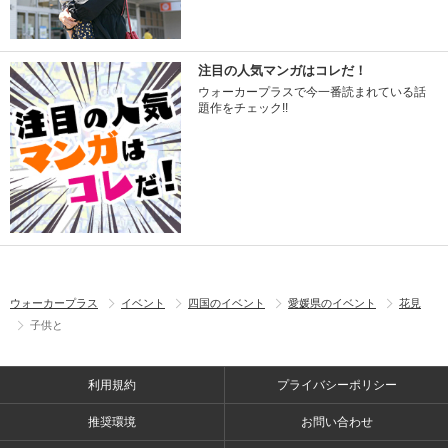
注目の人気マンガはコレだ！
ウォーカープラスで今一番読まれている話
題作をチェック!!
ウォーカープラス
イベント
四国のイベント
愛媛県のイベント
花見
子供と
利用規約
プライバシーポリシー
推奨環境
お問い合わせ