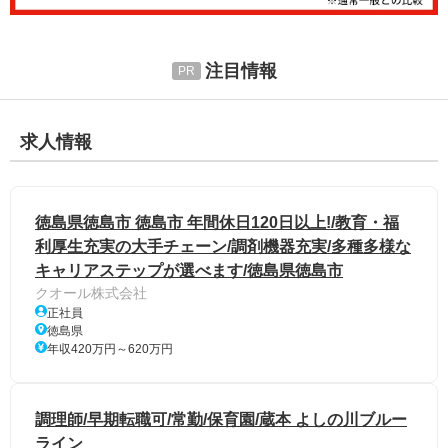
注目情報
求人情報
徳島県徳島市 徳島市 年間休日120日以上!/教育・福
利厚生充実の大手チェーン/調剤機器充実/多種多様な
キャリアステップが選べます/徳島県徳島市
クオール株式会社
正社員
徳島県
年収420万円～620万円
調理師/早期転職可/常勤/保育園/蔵本 よしの川ブルー
ライン