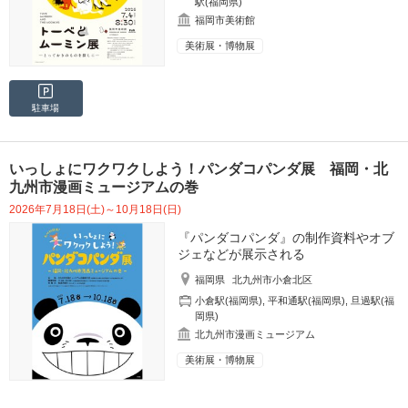
駅(福岡県)
福岡市美術館
美術展・博物展
駐車場
いっしょにワクワクしよう！パンダコパンダ展 福岡・北
九州市漫画ミュージアムの巻
2026年7月18日(土)～10月18日(日)
『パンダコパンダ』の制作資料やオブ
ジェなどが展示される
福岡県
北九州市小倉北区
小倉駅(福岡県)
,
平和通駅(福岡県)
,
旦過駅(福
岡県)
北九州市漫画ミュージアム
美術展・博物展