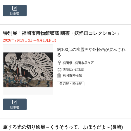
駐車場
特別展「福岡市博物館収蔵 幽霊・妖怪画コレクション」
2026年7月19日(日)～9月13日(日)
約100点の幽霊画や妖怪画が展示され
る
福岡県
福岡市早良区
西新駅(福岡県)
福岡市博物館
美術展・博物展
駐車場
旅する光の切り絵展～くうそうって、まほうだよ～(長崎)