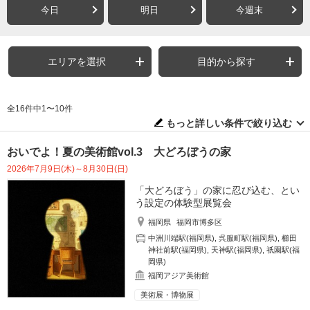
今日
明日
今週末
エリアを選択
目的から探す
全16件中1〜10件
もっと詳しい条件で絞り込む
おいでよ！夏の美術館vol.3 大どろぼうの家
2026年7月9日(木)～8月30日(日)
「大どろぼう」の家に忍び込む、とい
う設定の体験型展覧会
福岡県
福岡市博多区
中洲川端駅(福岡県)
,
呉服町駅(福岡県)
,
櫛田
神社前駅(福岡県)
,
天神駅(福岡県)
,
祇園駅(福
岡県)
福岡アジア美術館
美術展・博物展