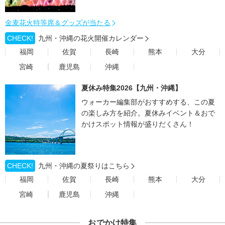
金麦花火特等席＆グッズが当たる
CHECK!
九州・沖縄の花火開催カレンダー
福岡
佐賀
長崎
熊本
大分
宮崎
鹿児島
沖縄
夏休み特集2026【九州・沖縄】
ウォーカー編集部がおすすめする、この夏
の楽しみ方を紹介。夏休みイベント＆おで
かけスポット情報が盛りだくさん！
CHECK!
九州・沖縄の夏祭りはこちら
福岡
佐賀
長崎
熊本
大分
宮崎
鹿児島
沖縄
おでかけ特集