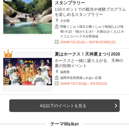
スタンプラリー
110スポットでの観光や体験プログラム
を楽しめるスタンプラリー
大分県
阿蘇くじゅう国立公園くじゅう地域および祖
母(そぼ)・傾(かたむき)・大崩(おおくえ)ユネ
スコエコパーク大分県地域
2026年7月1日(水)～2027年2月28日(日)
夏はホークス！天神夏まつり2026
ホークスと一緒に盛り上がる、天神の
夏の恒例イベント
福岡県
福岡市役所西側ふれあい広場
2026年7月17日(金)～8月23日(日)
4位以下のイベントを見る
テーマWalker