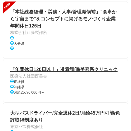
NEW
「本社総務経理・労務・人事/管理職候補」”食卓か
ら宇宙まで”をコンセプトに掲げるモノづくり企業
年間休日126日
株式会社江藤製作所
大分県
「年間休日120日以上」准看護師/美容系クリニック
医療法人社団西美会
正社員
沖縄県
月給25万6,000円～
大型バスドライバー/完全週休2日/月給45万円可能/免
許取得制度あり
東京バス株式会社