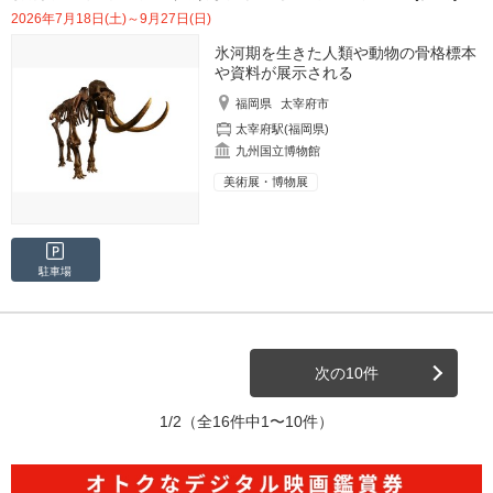
2026年7月18日(土)～9月27日(日)
氷河期を生きた人類や動物の骨格標本
や資料が展示される
福岡県
太宰府市
太宰府駅(福岡県)
九州国立博物館
美術展・博物展
駐車場
次の10件
1/2
（全16件中1〜10件）