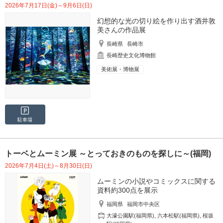
2026年7月17日(金)～9月6日(日)
幻想的な光の切り絵を作り出す酒井敦
美さんの作品展
長崎県
長崎市
長崎歴史文化博物館
美術展・博物展
駐車場
トーベとムーミン展 ～とっておきのものを探しに～(福岡)
2026年7月4日(土)～8月30日(日)
ムーミンの小説やコミックスに関する
資料約300点を展示
福岡県
福岡市中央区
大濠公園駅(福岡県)
,
六本松駅(福岡県)
,
桜坂