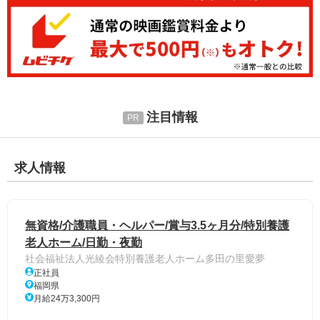
注目情報
求人情報
無資格/介護職員・ヘルパー/賞与3.5ヶ月分/特別養護
老人ホーム/日勤・夜勤
社会福祉法人光綾会特別養護老人ホーム多田の里愛夢
正社員
福岡県
月給24万3,300円