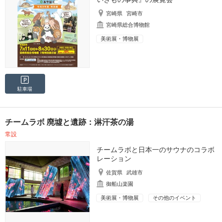
宮崎県
宮崎市
宮崎県総合博物館
美術展・博物展
駐車場
チームラボ 廃墟と遺跡：淋汗茶の湯
常設
チームラボと日本一のサウナのコラボ
レーション
佐賀県
武雄市
御船山楽園
美術展・博物展
その他のイベント