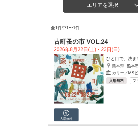
エリアを選択
全1件中1〜1件
古町蚤の市 VOL.24
2026年8月22日(土)・23日(日)
ひと目で、決ま
熊本県
熊本
カリーノMS
入場無料
フ
入場無料