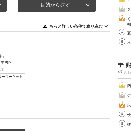
目的から探す
グ
く
知
もっと詳しい条件で絞り込む
夏
水
る。
市中央区
熊
ビル
8月
リーマーケット
四
グ
矢
優
熊