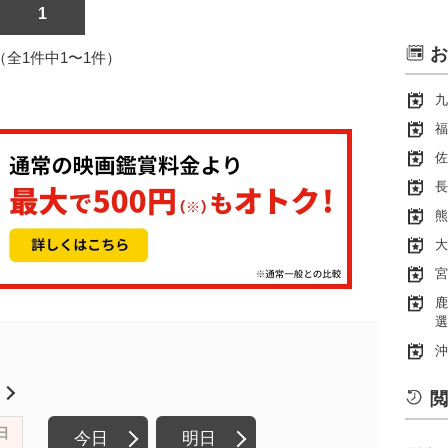
1
お
1（全1件中1〜1件）
九
福
佐
長
熊
大
宮
鹿
選
沖
月
閲
日
今日
明日