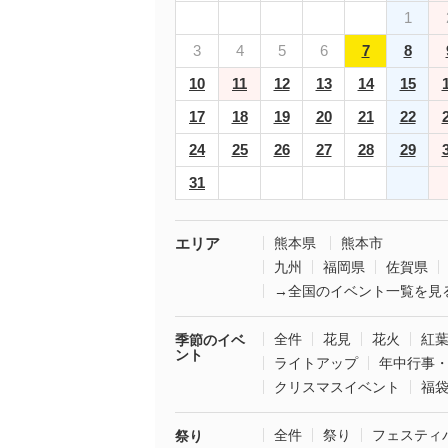
1
3
4
5
6
7
8
10
11
12
13
14
15
17
18
19
20
21
22
24
25
26
27
28
29
31
エリア
熊本県
熊本市
九州
福岡県
佐賀県
→全国のイベント一覧を見
全件
花見
花火
紅
季節のイベ
ント
ライトアップ
年中行事
クリスマスイベント
福
全件
祭り
フェスティ
祭り