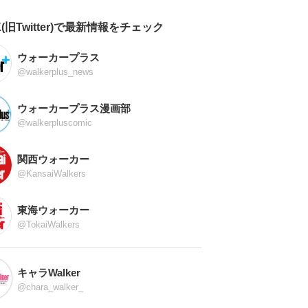
X(旧Twitter)で最新情報をチェック
ウォーカープラス
@walkerplus_news
ウォーカープラス漫画部
@walkerpluscomic
関西ウォーカー
@KansaiWalkers
東海ウォーカー
@TokaiWalkers
キャラWalker
@chara_walker_