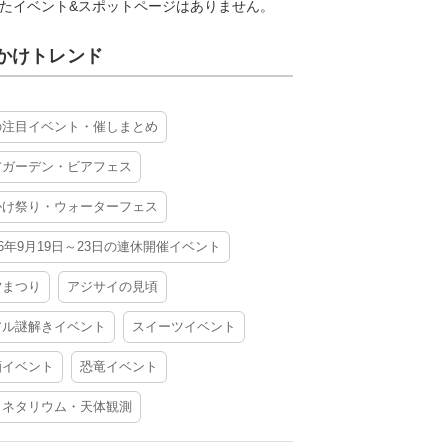
たイベント&スポットページはありません。
かけトレンド
の注目イベント・催しまとめ
アガーデン・ビアフェス
かけ祭り・ウォーターフェス
26年9月19日～23日の連休開催イベント
夕まつり
アジサイの見頃
アル謎解きイベント
スイーツイベント
酒イベント
恐竜イベント
ラネタリウム・天体観測