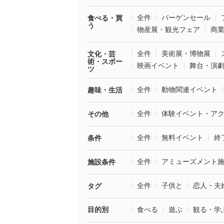
全件
バーゲンセール
食べる・買
う
物産展・観光フェア
商
全件
美術展・博物展
文化・芸
術・スポー
映画イベント
舞台・演
ツ
全件
動物関連イベント
趣味・生活
全件
体験イベント・ア
その他
全件
無料イベント
終
条件
全件
アミューズメント
施設条件
全件
子供と
恋人・夫
タグ
目的別
食べる
遊ぶ
観る・学