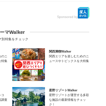
Sponsored by
ーマWalker
マ別特集をチェック
関西満喫Walker
めのニ
関西エリアを楽しむためのニ
大特集
ュースやトピックスを大特集
星野リゾートWalker
レコ
星野リゾートが運営する多彩
底調査
な施設の最新情報をチェッ
ク！