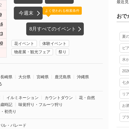
最近見
2
よく使われる検索条件
今週末
9
おで
16
8月すべてのイベント
23
夏
30
花イベント
体験イベント
ビ
物産展・観光フェア
祭り
水
20
長崎県
大分県
宮崎県
鹿児島県
沖縄県
七
る
リ
葉
イルミネーション
カウントダウン
花・自然
・歳時記
味覚狩り・フルーツ狩り
お
袋・初売り
プ
バル・パレード