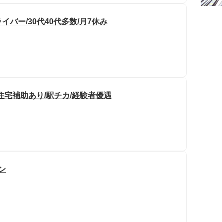
バー/30代40代多数/月7休み
住宅補助あり/駅チカ/経験者優遇
ン