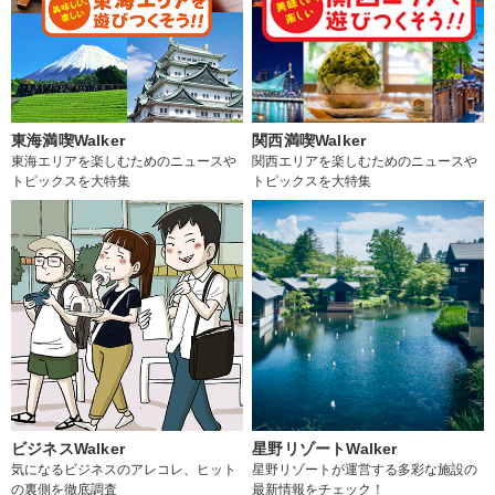
東海満喫Walker
関西満喫Walker
東海エリアを楽しむためのニュースや
関西エリアを楽しむためのニュースや
トピックスを大特集
トピックスを大特集
ビジネスWalker
星野リゾートWalker
気になるビジネスのアレコレ、ヒット
星野リゾートが運営する多彩な施設の
の裏側を徹底調査
最新情報をチェック！