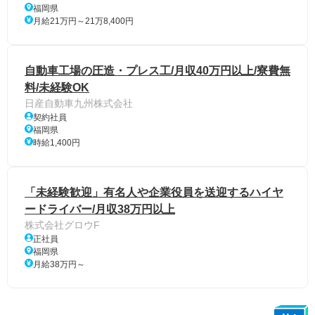
福岡県
月給21万円～21万8,400円
自動車工場の圧造・プレス工/月収40万円以上/寮費無
料/未経験OK
日産自動車九州株式会社
契約社員
福岡県
時給1,400円
「未経験歓迎」有名人や企業役員を送迎するハイヤ
ードライバー/月収38万円以上
株式会社グロウF
正社員
福岡県
月給38万円～