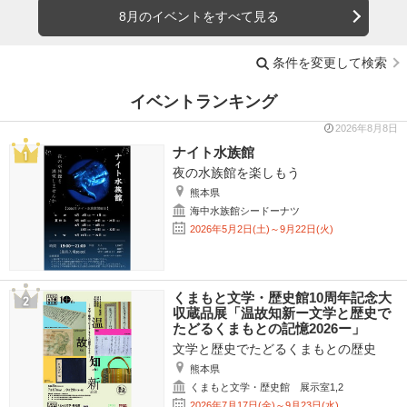
8月のイベントをすべて見る
条件を変更して検索
イベントランキング
2026年8月8日
ナイト水族館
夜の水族館を楽しもう
熊本県
海中水族館シードーナツ
2026年5月2日(土)～9月22日(火)
くまもと文学・歴史館10周年記念大
収蔵品展「温故知新ー文学と歴史で
たどるくまもとの記憶2026ー」
文学と歴史でたどるくまもとの歴史
熊本県
くまもと文学・歴史館 展示室1,2
2026年7月17日(金)～9月23日(水)