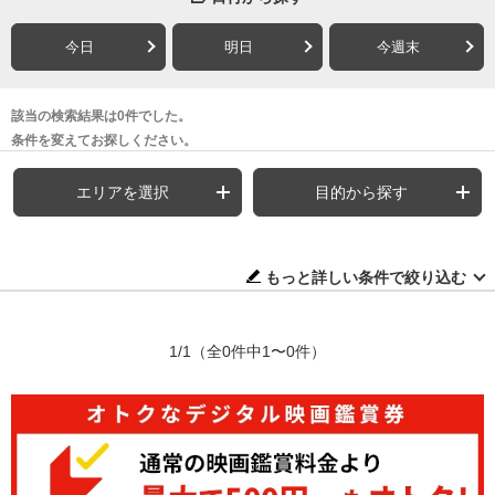
今日
明日
今週末
該当の検索結果は0件でした。
条件を変えてお探しください。
エリアを選択
目的から探す
もっと詳しい条件で絞り込む
1/1
（全0件中1〜0件）