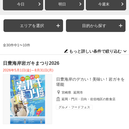
今日
明日
今週末
エリアを選択
目的から探す
全30件中1〜10件
もっと詳しい条件で絞り込む
日豊海岸岩ガキまつり2026
2026年5月1日(金)～8月31日(月)
日豊海岸のデカい！美味い！岩ガキを
堪能
宮崎県
延岡市
延岡・門川・日向・佐伯地区の飲食店
グルメ・フードフェス