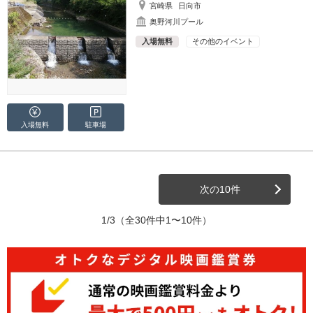
宮崎県
日向市
奥野河川プール
入場無料
その他のイベント
入場無料
駐車場
次の10件
1/3
（全30件中1〜10件）