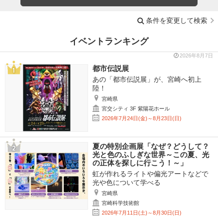
条件を変更して検索
イベントランキング
2026年8月7日
都市伝説展
あの「都市伝説展」が、宮崎へ初上
陸！
宮崎県
宮交シティ 3F 紫陽花ホール
2026年7月24日(金)～8月23日(日)
夏の特別企画展「なぜ？どうして？
光と色のふしぎな世界～この夏、光
の正体を探しに行こう！～」
虹が作れるライトや偏光アートなどで
光や色について学べる
宮崎県
宮崎科学技術館
2026年7月11日(土)～8月30日(日)