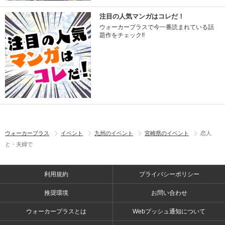
注目の人気マンガはコレだ！
ウォーカープラスで今一番読まれている話
題作をチェック!!
ウォーカープラス
イベント
九州のイベント
宮崎県のイベント
恋人
と・夫婦で
利用規約
プライバシーポリシー
推奨環境
お問い合わせ
ウォーカープラスとは
Webプッシュ通知について