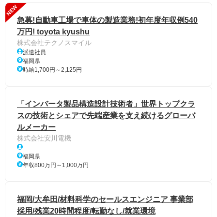
NEW
急募!自動車工場で車体の製造業務!初年度年収例540
万円! toyota kyushu
株式会社テクノスマイル
派遣社員
福岡県
時給1,700円～2,125円
「インバータ製品構造設計技術者」世界トップクラ
スの技術とシェアで先端産業を支え続けるグローバ
ルメーカー
株式会社安川電機
福岡県
年収800万円～1,000万円
福岡/大牟田/材料科学のセールスエンジニア 事業部
採用/残業20時間程度/転勤なし/就業環境