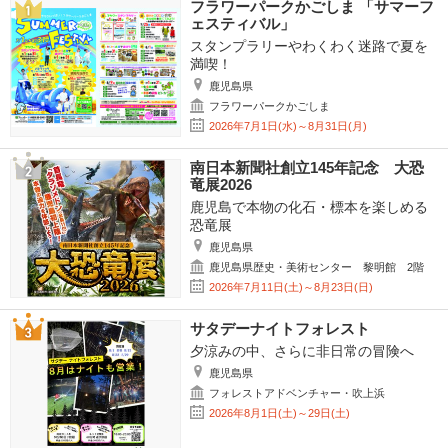
フラワーパークかごしま 「サマーフ
ェスティバル」
スタンプラリーやわくわく迷路で夏を
満喫！
鹿児島県
フラワーパークかごしま
2026年7月1日(水)～8月31日(月)
南日本新聞社創立145年記念 大恐
竜展2026
鹿児島で本物の化石・標本を楽しめる
恐竜展
鹿児島県
鹿児島県歴史・美術センター 黎明館 2階
2026年7月11日(土)～8月23日(日)
サタデーナイトフォレスト
夕涼みの中、さらに非日常の冒険へ
鹿児島県
フォレストアドベンチャー・吹上浜
2026年8月1日(土)～29日(土)