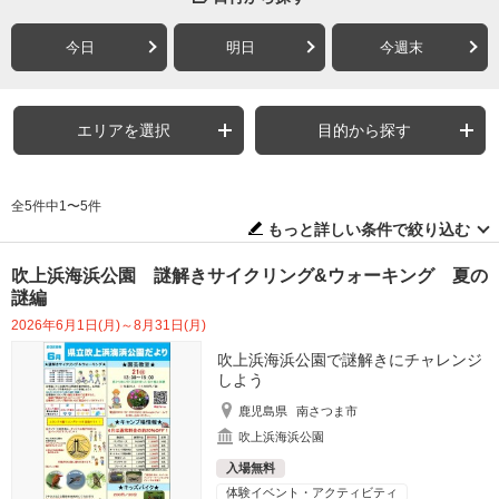
今日
明日
今週末
エリアを選択
目的から探す
全5件中1〜5件
もっと詳しい条件で絞り込む
吹上浜海浜公園 謎解きサイクリング&ウォーキング 夏の
謎編
2026年6月1日(月)～8月31日(月)
吹上浜海浜公園で謎解きにチャレンジ
しよう
鹿児島県
南さつま市
吹上浜海浜公園
入場無料
体験イベント・アクティビティ