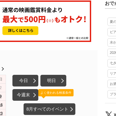
おで
夏
ビ
水
20
七
月
リ
日
今日
明日
お
2
よく使われる検索条件
プ
今週末
9
16
8月すべてのイベント
23