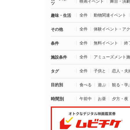
映画イベント
舞台・演
ツ
全件
動物関連イベント
趣味・生活
全件
体験イベント・ア
その他
全件
無料イベント
終
条件
全件
アミューズメント
施設条件
全件
子供と
恋人・夫
タグ
目的別
食べる
遊ぶ
観る・学
時間別
午前中
お昼
夕方・夜