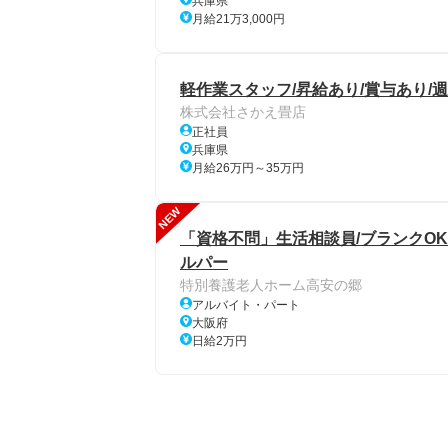
兵庫県
月給21万3,000円
軽作業スタッフ/昇給あり/賞与あり/
株式会社さかえ畳店
正社員
兵庫県
月給26万円～35万円
NEW
「資格不問」生活相談員/ブランクOK
ルパー
特別養護老人ホーム高安の郷
アルバイト・パート
大阪府
日給2万円