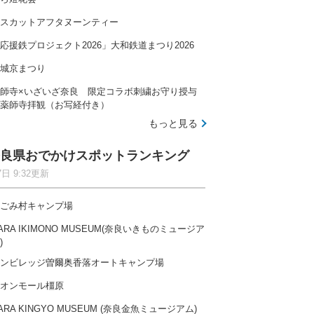
スカットアフタヌーンティー
応援鉄プロジェクト2026」大和鉄道まつり2026
城京まつり
師寺×いざいざ奈良 限定コラボ刺繍お守り授与
薬師寺拝観（お写経付き）
もっと見る
良県おでかけスポットランキング
7日 9:32更新
ごみ村キャンプ場
ARA IKIMONO MUSEUM(奈良いきものミュージア
)
ンビレッジ曽爾奥香落オートキャンプ場
オンモール橿原
ARA KINGYO MUSEUM (奈良金魚ミュージアム)