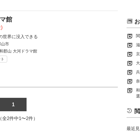
ラマ館
お
)
関
の世界に没入できる
郡山市
滋
和郡山 大河ドラマ館
京
ント
大
兵
奈
和
選
1
閲
1（全2件中1〜2件）
最近見