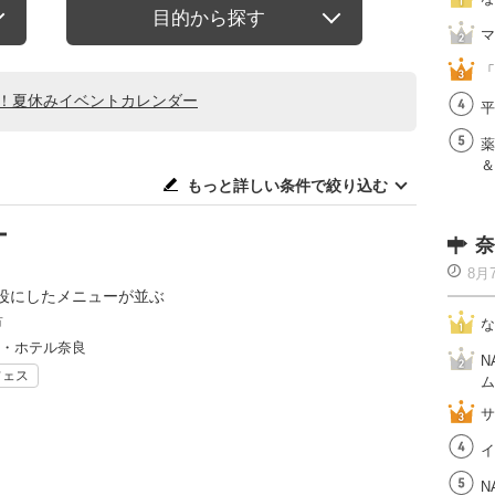
目的から探す
マ
「
る！夏休みイベントカレンダー
平
薬
＆
もっと詳しい条件で絞り込む
ー
奈
8月
役にしたメニューが並ぶ
市
な
ト・ホテル奈良
N
フェス
ム
サ
イ
N