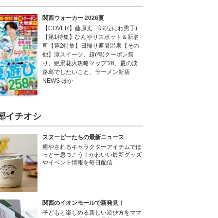
関西ウォーカー 2026夏
【COVER】藤原丈一郎(なにわ男子)
【第1特集】ひんやりスポット＆新名
所【第2特集】日帰り避暑温泉【その
他】涼スイーツ、超(得)クーポン祭
り、絶景花火攻略マップ'26、夏の淡
路島でしたいこと、ラーメン新店
NEWS ほか
部イチオシ
スヌーピーたちの最新ニュース
癒やされるキャラクターアイテムでほ
っと一息つこう！かわいい最新グッズ
やイベント情報を毎日配信
関西のイオンモールで新発見！
子どもと楽しめる新しい遊び方をママ