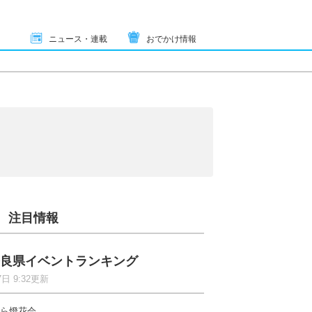
ニュース・連載
おでかけ情報
注目情報
良県イベントランキング
7日 9:32更新
ら燈花会