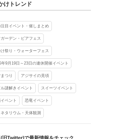
かけトレンド
の注目イベント・催しまとめ
アガーデン・ビアフェス
かけ祭り・ウォーターフェス
26年9月19日～23日の連休開催イベント
夕まつり
アジサイの見頃
アル謎解きイベント
スイーツイベント
酒イベント
恐竜イベント
ラネタリウム・天体観測
X(旧Twitter)で最新情報をチェック