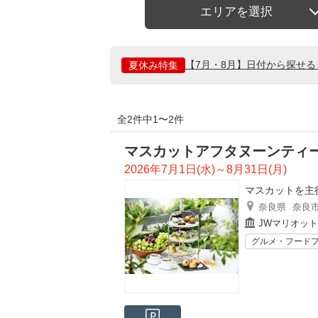
エリアを選択
【7月・8月】日付から探せ
夏休み特集
全2件中1〜2件
マスカットアフタヌーンティ
2026年7月1日(水)～8月31日(月)
マスカットを主
奈良県
奈良
JWマリオッ
グルメ・フード