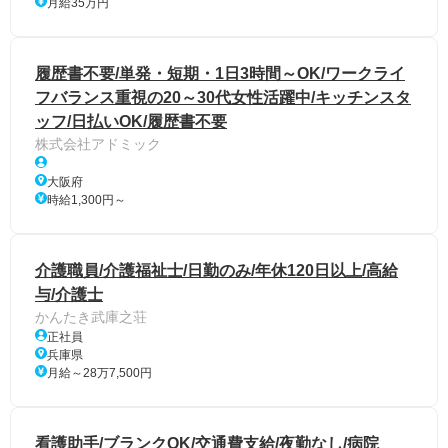
月給35万円
履歴書不要/単発・短期・1日3時間～OK/ワークライ
フバランス重視の20～30代女性活躍中/キッチンスタ
ッフ/日払いOK/履歴書不要
株式会社アドミック
大阪府
時給1,300円～
介護職員/介護福祉士/日勤のみ/年休120日以上/高給
与/介護士
かんたき武庫之荘
正社員
兵庫県
月給～28万7,500円
看護助手/ブランクOK/交通費支給/夜勤なし/病院