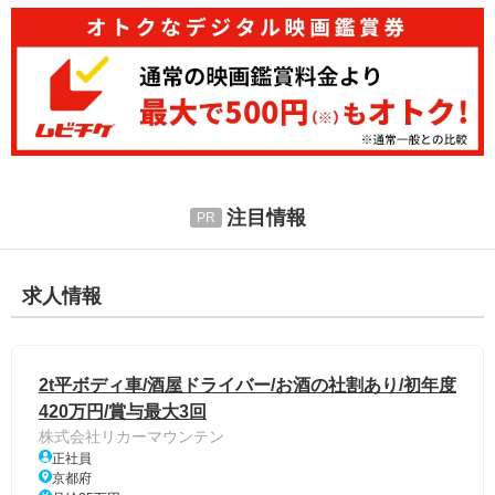
注目情報
求人情報
2t平ボディ車/酒屋ドライバー/お酒の社割あり/初年度
420万円/賞与最大3回
株式会社リカーマウンテン
正社員
京都府