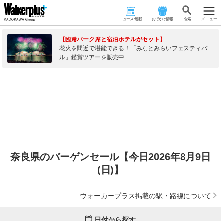
ニュース･連載
おでかけ情報
検 索
メニュー
【臨港パーク席と宿泊ホテルがセット】
花火を間近で堪能できる！「みなとみらいフェスティバ
ル」鑑賞ツアーを販売中
奈良県のバーゲンセール【今日2026年8月9日
(日)】
ウォーカープラス掲載の駅・路線について
日付から探す