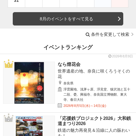
31
8月のイベントをすべて見る
条件を変更して検索
イベントランキング
2026年8月9日
なら燈花会
世界遺産の地、奈良に咲くろうそくの
花
奈良県
浮雲園地、浅茅ヶ原、浮見堂、猿沢池と五十
二段、甍、興福寺、奈良国立博物館、東大
寺、春日大社
2026年8月5日(水)～14日(金)
「応援鉄プロジェクト2026」大和鉄
道まつり2026
鉄道の魅力再発見＆沿線に人の賑わい
を！