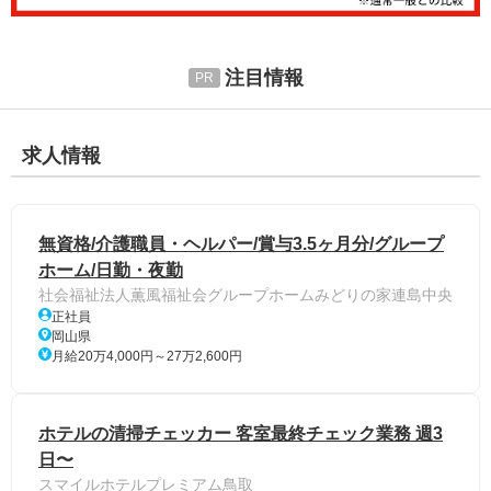
注目情報
求人情報
無資格/介護職員・ヘルパー/賞与3.5ヶ月分/グループ
ホーム/日勤・夜勤
社会福祉法人薫風福祉会グループホームみどりの家連島中央
正社員
岡山県
月給20万4,000円～27万2,600円
ホテルの清掃チェッカー 客室最終チェック業務 週3
日〜
スマイルホテルプレミアム鳥取