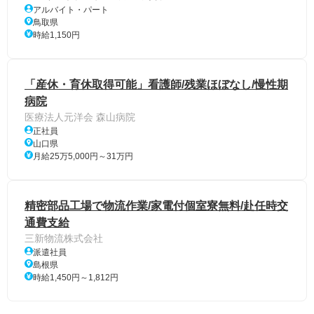
アルバイト・パート
鳥取県
時給1,150円
「産休・育休取得可能」看護師/残業ほぼなし/慢性期
病院
医療法人元洋会 森山病院
正社員
山口県
月給25万5,000円～31万円
精密部品工場で物流作業/家電付個室寮無料/赴任時交
通費支給
三新物流株式会社
派遣社員
島根県
時給1,450円～1,812円