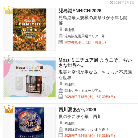
2026年8月7日
児島港ENNICHI2026
児島港最大規模の夏祭りが今年も開
催！
岡山県
児島観光港周辺エリア一帯
2026年8月8日(土)・9日(日)
Mozuミニチュア展 ようこそ、ちい
さな世界へ。
現実と空想が重なる、ちょっと不思議
な世界
岡山県
岡山シティミュージアム
2026年7月18日(土)～8月30日(日)
西川夏あかり2026
夏の夜に咲く華、西川
岡山県
西川緑道公園、ハレまち通り
2026年7月24日(金)～8月31日(月)