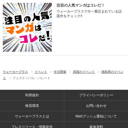
注目の人気マンガはコレだ！
ウォーカープラスで今一番読まれている話
題作をチェック!!
ウォーカープラス
イベント
今日開催
四国のイベント
徳島県のイベン
ト
フェスティバル・パレード
利用規約
プライバシーポリシー
推奨環境
お問い合わせ
ウォーカープラスとは
Webプッシュ通知について
プレスリリース・情報提供
媒体資料