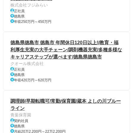
株式会社フジみらい
正社員
徳島県
年収250万円～450万円
徳島県徳島市 徳島市 年間休日120日以上!/教育・福
利厚生充実の大手チェーン/調剤機器充実/多種多様な
キャリアステップが選べます/徳島県徳島市
クオール株式会社
正社員
徳島県
年収420万円～620万円
調理師/早期転職可/常勤/保育園/蔵本 よしの川ブルー
ライン
青葉保育園
契約社員
徳島県
月給20万2,200円～22万2,200円