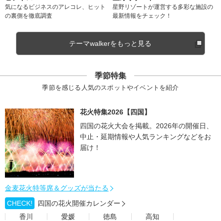
気になるビジネスのアレコレ、ヒット
星野リゾートが運営する多彩な施設の
の裏側を徹底調査
最新情報をチェック！
テーマwalkerをもっと見る
季節特集
季節を感じる人気のスポットやイベントを紹介
花火特集2026【四国】
四国の花火大会を掲載。2026年の開催日、
中止・延期情報や人気ランキングなどをお
届け！
金麦花火特等席＆グッズが当たる
CHECK!
四国の花火開催カレンダー
香川
愛媛
徳島
高知