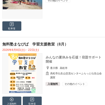
その他のイベント
駐車場
無料塾まなびば 学習支援教室（8月）
2026年8月8日(土)・22日(土)
みんなの夏休みを応援！宿題サポート
開催
香川県
高松市
高松市仏生山交流センターふらっと仏生山会
議室
入場無料
その他のイベント
入場無料
駐車場