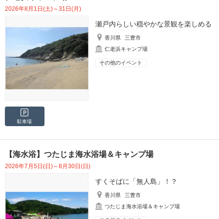
2026年8月1日(土)～31日(月)
瀬戸内らしい穏やかな景観を楽しめる
香川県
三豊市
仁老浜キャンプ場
その他のイベント
駐車場
【海水浴】つたじま海水浴場＆キャンプ場
2026年7月5日(日)～8月30日(日)
すくそばに「無人島」！？
香川県
三豊市
つたじま海水浴場＆キャンプ場