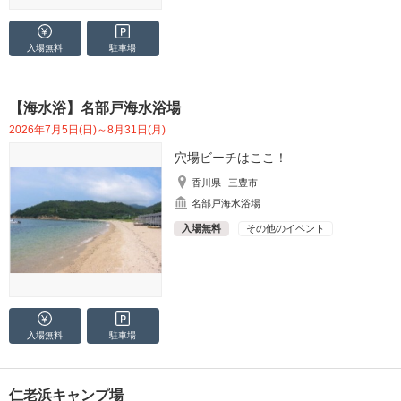
入場無料
駐車場
【海水浴】名部戸海水浴場
2026年7月5日(日)～8月31日(月)
穴場ビーチはここ！
香川県
三豊市
名部戸海水浴場
入場無料
その他のイベント
入場無料
駐車場
仁老浜キャンプ場