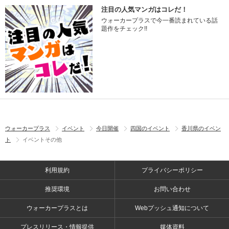
注目の人気マンガはコレだ！
ウォーカープラスで今一番読まれている話
題作をチェック!!
ウォーカープラス
イベント
今日開催
四国のイベント
香川県のイベン
ト
イベントその他
利用規約
プライバシーポリシー
推奨環境
お問い合わせ
ウォーカープラスとは
Webプッシュ通知について
プレスリリース・情報提供
媒体資料