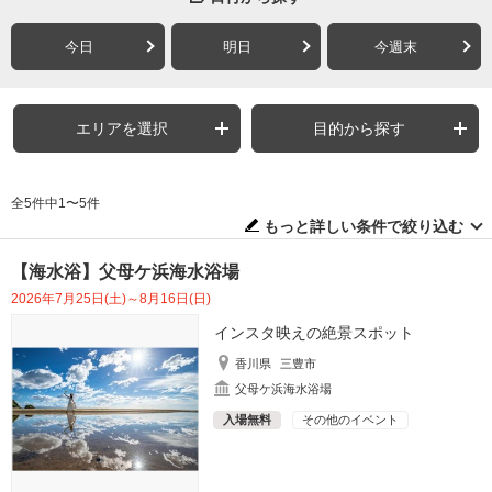
今日
明日
今週末
エリアを選択
目的から探す
全5件中1〜5件
もっと詳しい条件で絞り込む
【海水浴】父母ケ浜海水浴場
2026年7月25日(土)～8月16日(日)
インスタ映えの絶景スポット
香川県
三豊市
父母ケ浜海水浴場
入場無料
その他のイベント