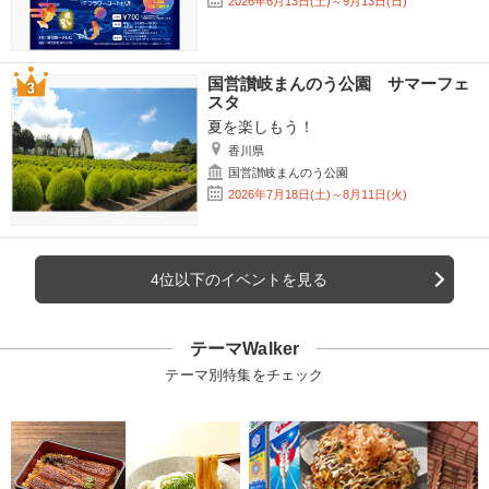
2026年6月13日(土)～9月13日(日)
国営讃岐まんのう公園 サマーフェ
スタ
夏を楽しもう！
香川県
国営讃岐まんのう公園
2026年7月18日(土)～8月11日(火)
4位以下のイベントを見る
テーマWalker
テーマ別特集をチェック