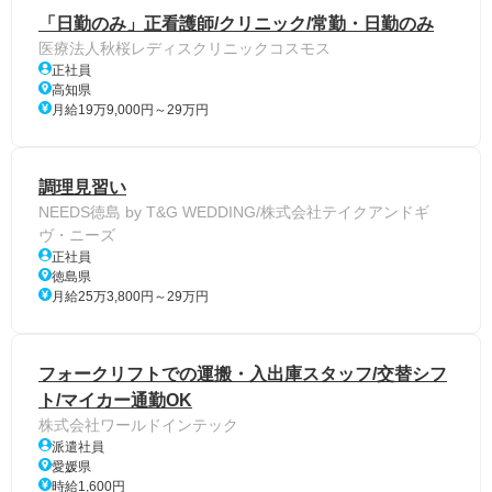
「日勤のみ」正看護師/クリニック/常勤・日勤のみ
医療法人秋桜レディスクリニックコスモス
正社員
高知県
月給19万9,000円～29万円
調理見習い
NEEDS徳島 by T&G WEDDING/株式会社テイクアンドギ
ヴ・ニーズ
正社員
徳島県
月給25万3,800円～29万円
フォークリフトでの運搬・入出庫スタッフ/交替シフ
ト/マイカー通勤OK
株式会社ワールドインテック
派遣社員
愛媛県
時給1,600円