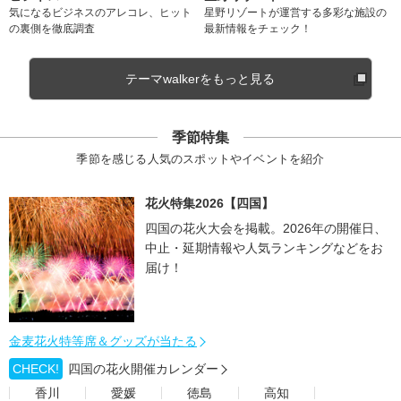
気になるビジネスのアレコレ、ヒット
星野リゾートが運営する多彩な施設の
の裏側を徹底調査
最新情報をチェック！
テーマwalkerをもっと見る
季節特集
季節を感じる人気のスポットやイベントを紹介
花火特集2026【四国】
四国の花火大会を掲載。2026年の開催日、
中止・延期情報や人気ランキングなどをお
届け！
金麦花火特等席＆グッズが当たる
CHECK!
四国の花火開催カレンダー
香川
愛媛
徳島
高知