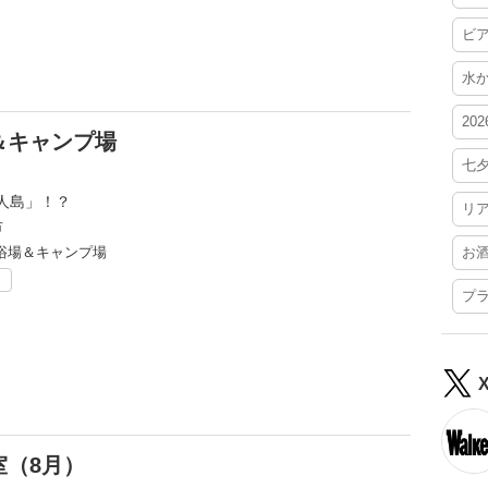
ビ
水
20
＆キャンプ場
七
人島」！？
リ
市
浴場＆キャンプ場
お
ト
プ
（8月）