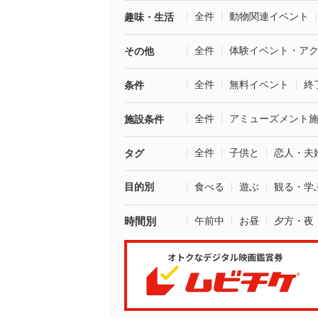
全件
動物関連イベント
趣味・生活
全件
体験イベント・ア
その他
全件
無料イベント
終
条件
全件
アミューズメント
施設条件
全件
子供と
恋人・夫
タグ
目的別
食べる
遊ぶ
観る・学
時間別
午前中
お昼
夕方・夜