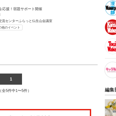
を応援！宿題サポート開催
市
交流センターふらっと仏生山会議室
の他のイベント
1
編集
1（全5件中1〜5件）