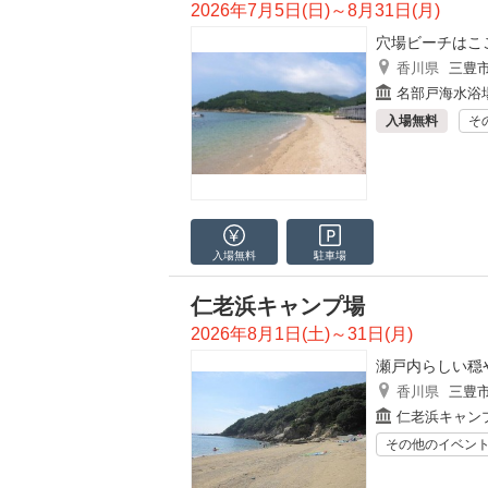
2026年7月5日(日)～8月31日(月)
穴場ビーチはこ
香川県
三豊
名部戸海水浴
入場無料
そ
入場無料
駐車場
仁老浜キャンプ場
2026年8月1日(土)～31日(月)
瀬戸内らしい穏
香川県
三豊
仁老浜キャン
その他のイベン