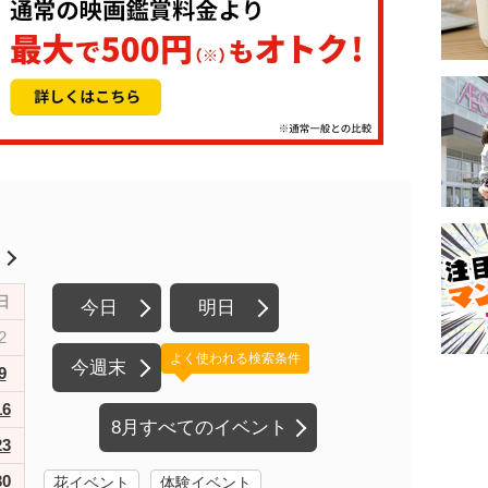
月
日
今日
明日
2
よく使われる検索条件
今週末
9
16
8月すべてのイベント
23
30
花イベント
体験イベント