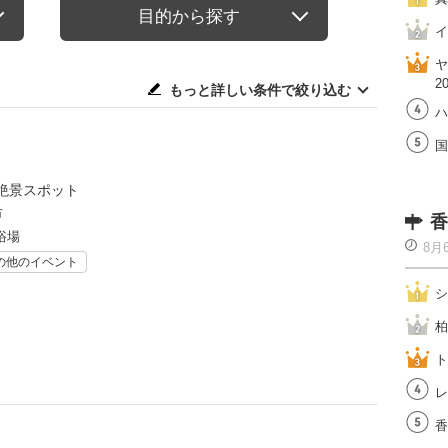
目的から探す
イ
ヤ
2
もっと詳しい条件で絞り込む
ハ
国
絶景スポット
市
香
浴場
8月
の他のイベント
シ
柏
ト
レ
香