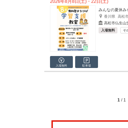
2026年8月8日(土)・22日(土)
みんなの夏休み
香川県
高松
高松市仏生山
入場無料
そ
入場無料
駐車場
1
/ 