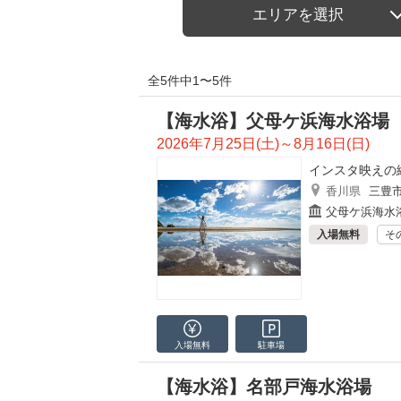
エリアを選択
全5件中1〜5件
【海水浴】父母ケ浜海水浴場
2026年7月25日(土)～8月16日(日)
インスタ映えの
香川県
三豊
父母ケ浜海水
入場無料
そ
入場無料
駐車場
【海水浴】名部戸海水浴場