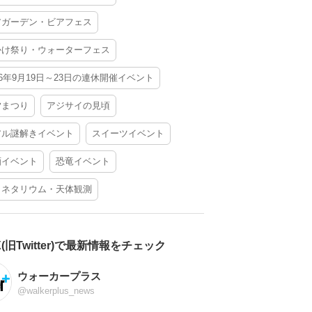
アガーデン・ビアフェス
かけ祭り・ウォーターフェス
26年9月19日～23日の連休開催イベント
夕まつり
アジサイの見頃
アル謎解きイベント
スイーツイベント
酒イベント
恐竜イベント
ラネタリウム・天体観測
X(旧Twitter)で最新情報をチェック
ウォーカープラス
@walkerplus_news