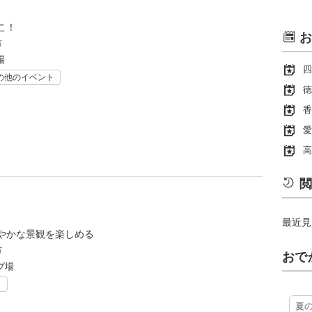
こ！
お
市
場
四
の他のイベント
徳
香
愛
高
閲
最近見
やかな景観を楽しめる
市
おで
プ場
ト
夏