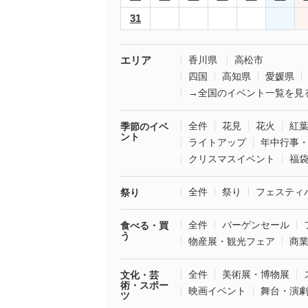
31
エリア
香川県
高松市
四国
高知県
愛媛県
→全国のイベント一覧を見
全件
花見
花火
紅
季節のイベ
ント
ライトアップ
年中行事
クリスマスイベント
福
全件
祭り
フェスティ
祭り
全件
バーゲンセール
食べる・買
う
物産展・観光フェア
商
全件
美術展・博物展
文化・芸
術・スポー
映画イベント
舞台・演
ツ