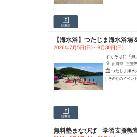
駐車場
【海水浴】つたじま海水浴場
2026年7月5日(日)～8月30日(日)
すくそばに「無
香川県
三豊
つたじま海水
その他のイベン
駐車場
無料塾まなびば 学習支援教室