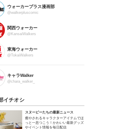
ウォーカープラス漫画部
@walkerpluscomic
関西ウォーカー
@KansaiWalkers
東海ウォーカー
@TokaiWalkers
キャラWalker
@chara_walker_
部イチオシ
スヌーピーたちの最新ニュース
癒やされるキャラクターアイテムでほ
っと一息つこう！かわいい最新グッズ
やイベント情報を毎日配信