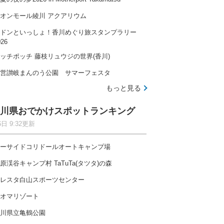
オンモール綾川 アクアリウム
ドンといっしょ！香川めぐり旅スタンプラリー
026
ッチポッチ 藤枝リュウジの世界(香川)
営讃岐まんのう公園 サマーフェスタ
もっと見る
川県おでかけスポットランキング
6日 9:32更新
ーサイドコリドールオートキャンプ場
原渓谷キャンプ村 TaTuTa(タツタ)の森
レスタ白山スポーツセンター
オマリゾート
川県立亀鶴公園