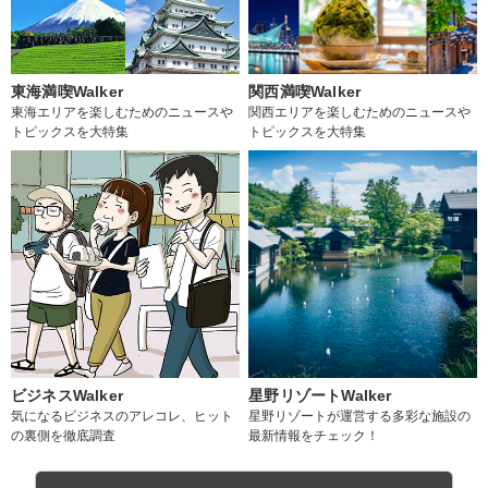
東海満喫Walker
関西満喫Walker
東海エリアを楽しむためのニュースや
関西エリアを楽しむためのニュースや
トピックスを大特集
トピックスを大特集
ビジネスWalker
星野リゾートWalker
気になるビジネスのアレコレ、ヒット
星野リゾートが運営する多彩な施設の
の裏側を徹底調査
最新情報をチェック！