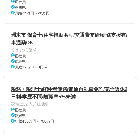
正社員
香川県
月給25万円～28万円
洲本市 保育士/住宅補助あり/交通費支給/研修支援有/
車通勤OK
うえたに歯科
正社員
徳島県
月給22万5,000円～
税務・税理士/経験者優遇/普通自動車免許/完全週休2
日制/学歴不問/離職率5%未満
税理士法人片山会計
正社員
愛媛県
年収450万円～700万円