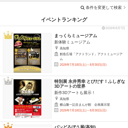
条件を変更して検索
イベントランキング
2026年8月7日
まっくらミュージアム
新体験ミュージアム
高知県
創造広場「アクトランド」アクトミュージア
ム
2026年7月18日(土)～8月30日(日)
特別展 永井秀幸 とびだす！ふしぎな
3Dアートの世界
新作3Dアートも展示！
高知県
横山隆一記念まんが館 企画展示室
2026年7月18日(土)～8月30日(日)
パンどろぼう展(高知)