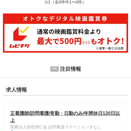
1/1
（全0件中1〜0件）
注目情報
求人情報
正看護師/訪問看護/常勤・日勤のみ/年間休日120日以
上
医療法人財団博仁会 訪問看護ステーションきなし