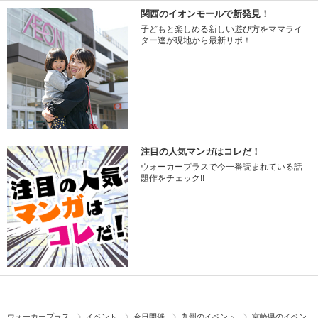
関西のイオンモールで新発見！
子どもと楽しめる新しい遊び方をママライ
ター達が現地から最新リポ！
注目の人気マンガはコレだ！
ウォーカープラスで今一番読まれている話
題作をチェック!!
ウォーカープラス
イベント
今日開催
九州のイベント
宮崎県のイベン