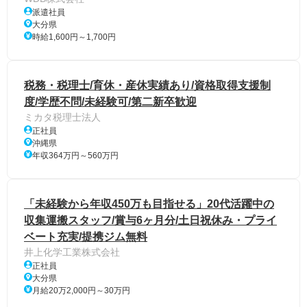
派遣社員
大分県
時給1,600円～1,700円
税務・税理士/育休・産休実績あり/資格取得支援制
度/学歴不問/未経験可/第二新卒歓迎
ミカタ税理士法人
正社員
沖縄県
年収364万円～560万円
「未経験から年収450万も目指せる」20代活躍中の
収集運搬スタッフ/賞与6ヶ月分/土日祝休み・プライ
ベート充実/提携ジム無料
井上化学工業株式会社
正社員
大分県
月給20万2,000円～30万円