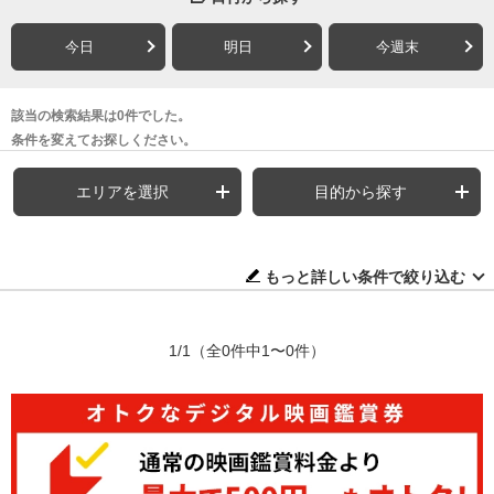
今日
明日
今週末
該当の検索結果は0件でした。
条件を変えてお探しください。
エリアを選択
目的から探す
もっと詳しい条件で絞り込む
1/1
（全0件中1〜0件）