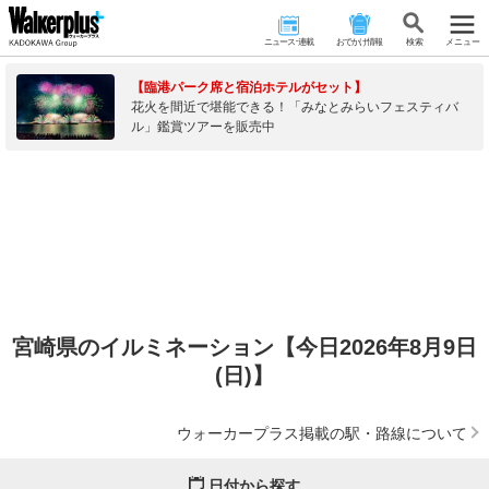
ニュース･連載
おでかけ情報
検 索
メニュー
【臨港パーク席と宿泊ホテルがセット】
花火を間近で堪能できる！「みなとみらいフェスティバ
ル」鑑賞ツアーを販売中
宮崎県のイルミネーション【今日2026年8月9日
(日)】
ウォーカープラス掲載の駅・路線について
日付から探す