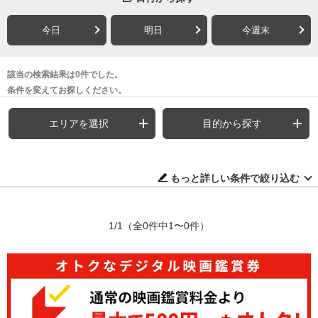
今日
明日
今週末
該当の検索結果は0件でした。
条件を変えてお探しください。
エリアを選択
目的から探す
もっと詳しい条件で絞り込む
1/1
（全0件中1〜0件）