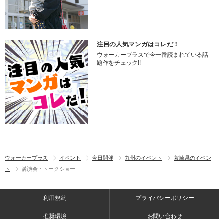
注目の人気マンガはコレだ！
ウォーカープラスで今一番読まれている話
題作をチェック!!
ウォーカープラス
イベント
今日開催
九州のイベント
宮崎県のイベン
ト
講演会・トークショー
利用規約
プライバシーポリシー
推奨環境
お問い合わせ