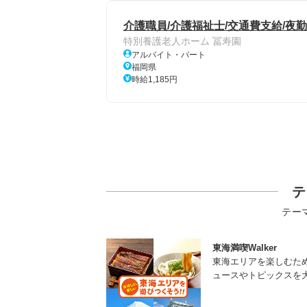
介護職員/介護福祉士/交通費支給/夜勤
特別養護老人ホーム 冨寿園
アルバイト・パート
福岡県
時給1,185円
テ
テー
東海満喫Walker
東海エリアを楽しむた
ュースやトピックスを