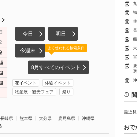
九
福
月
佐
長
日
今日
明日
熊
2
大
よく使われる検索条件
今週末
9
宮
16
鹿
8月すべてのイベント
選
23
沖
30
花イベント
体験イベント
物産展・観光フェア
祭り
閲
最近見
長崎県
熊本県
大分県
鹿児島県
沖縄県
る
おで