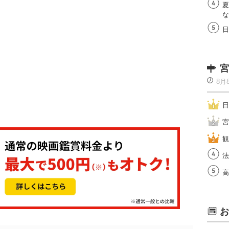
夏
な
日
宮
8月
日
宮
観
法
高
お