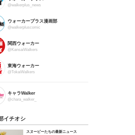
@walkerplus_news
ウォーカープラス漫画部
@walkerpluscomic
関西ウォーカー
@KansaiWalkers
東海ウォーカー
@TokaiWalkers
キャラWalker
@chara_walker_
部イチオシ
スヌーピーたちの最新ニュース