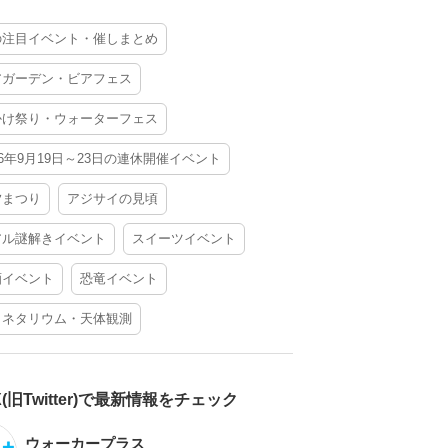
の注目イベント・催しまとめ
アガーデン・ビアフェス
かけ祭り・ウォーターフェス
26年9月19日～23日の連休開催イベント
夕まつり
アジサイの見頃
アル謎解きイベント
スイーツイベント
酒イベント
恐竜イベント
ラネタリウム・天体観測
X(旧Twitter)で最新情報をチェック
ウォーカープラス