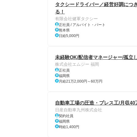
タクシードライバー／経営好調につ
る！
有限会社健軍タクシー
正社員 / アルバイト・パート
熊本県
日給5,000円
未経験OK/配信者マネージャー/孤立
株式会社エムジー 福岡
正社員
福岡県
月給21万2,000円～60万円
自動車工場の圧造・プレス工/月収40
日産自動車九州株式会社
契約社員
福岡県
時給1,400円