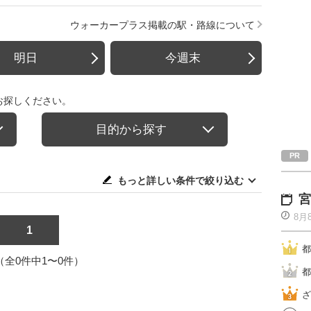
ウォーカープラス掲載の駅・路線について
明日
今週末
お探しください。
目的から探す
もっと詳しい条件で絞り込む
宮
8月
1
都
1（全0件中1〜0件）
都
ざ