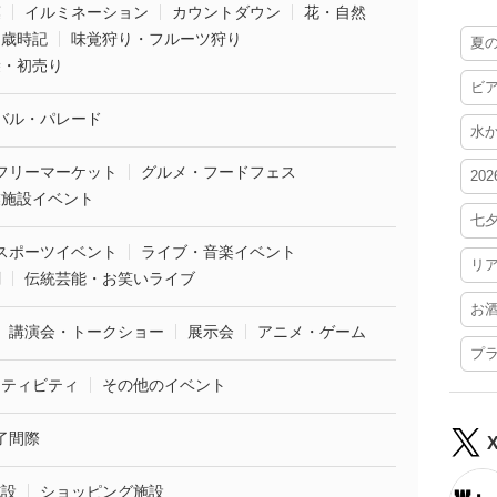
葉
イルミネーション
カウントダウン
花・自然
・歳時記
味覚狩り・フルーツ狩り
夏
袋・初売り
ビ
バル・パレード
水
フリーマーケット
グルメ・フードフェス
20
業施設イベント
七
スポーツイベント
ライブ・音楽イベント
リ
劇
伝統芸能・お笑いライブ
お
講演会・トークショー
展示会
アニメ・ゲーム
プ
クティビティ
その他のイベント
了間際
施設
ショッピング施設