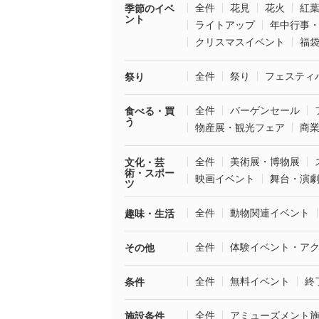
全件
花見
花火
紅
季節のイベ
ント
ライトアップ
年中行事
クリスマスイベント
福
全件
祭り
フェスティ
祭り
全件
バーゲンセール
食べる・買
う
物産展・観光フェア
商
全件
美術展・博物展
文化・芸
術・スポー
映画イベント
舞台・演
ツ
全件
動物関連イベント
趣味・生活
全件
体験イベント・ア
その他
全件
無料イベント
終
条件
全件
アミューズメント
施設条件