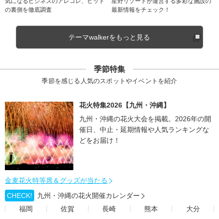
気になるビジネスのアレコレ、ヒット
星野リゾートが運営する多彩な施設の
の裏側を徹底調査
最新情報をチェック！
テーマwalkerをもっと見る
季節特集
季節を感じる人気のスポットやイベントを紹介
花火特集2026【九州・沖縄】
九州・沖縄の花火大会を掲載。2026年の開
催日、中止・延期情報や人気ランキングな
どをお届け！
金麦花火特等席＆グッズが当たる
CHECK!
九州・沖縄の花火開催カレンダー
福岡
佐賀
長崎
熊本
大分