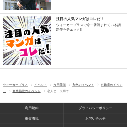
注目の人気マンガはコレだ！
ウォーカープラスで今一番読まれている話
題作をチェック!!
ウォーカープラス
イベント
今日開催
九州のイベント
宮崎県のイベン
ト
商業施設のイベント
恋人と・夫婦で
利用規約
プライバシーポリシー
推奨環境
お問い合わせ