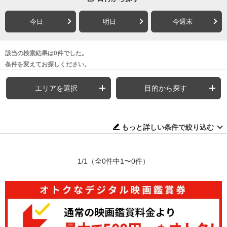
今日
明日
今週末
該当の検索結果は0件でした。
条件を変えてお探しください。
エリアを選択
目的から探す
もっと詳しい条件で絞り込む
1/1
（全0件中1〜0件）