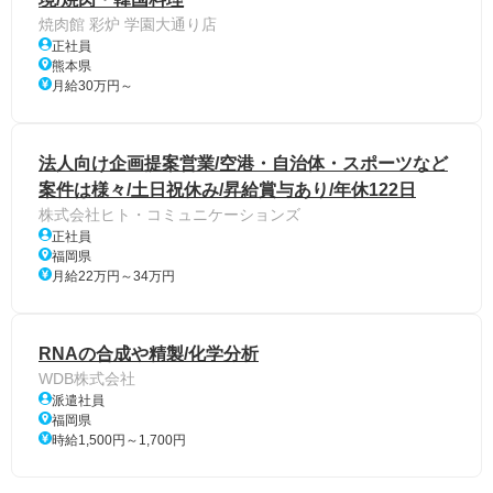
焼肉館 彩炉 学園大通り店
正社員
熊本県
月給30万円～
法人向け企画提案営業/空港・自治体・スポーツなど
案件は様々/土日祝休み/昇給賞与あり/年休122日
株式会社ヒト・コミュニケーションズ
正社員
福岡県
月給22万円～34万円
RNAの合成や精製/化学分析
WDB株式会社
派遣社員
福岡県
時給1,500円～1,700円