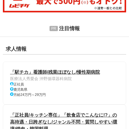
注目情報
求人情報
「駅チカ」看護師/残業ほぼなし/慢性期病院
医療法人秀愛会 沖野循環器科病院
正社員
鹿児島県
月給24万円～29万円
「正社員/キッチン専任」「飲食店でこんなに!?」の
高待遇・日跨ぎなし/ジャンル不問・質問しやすい環
境/焼肉・韓国料理