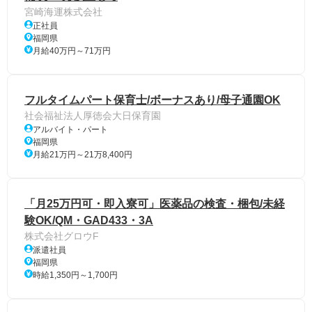
宮崎海運株式会社
正社員
福岡県
月給40万円～71万円
フルタイムパート保育士/ボーナスあり/母子通園OK
社会福祉法人厚徳会大日保育園
アルバイト・パート
福岡県
月給21万円～21万8,400円
「月25万円可・即入寮可」医薬品の検査・梱包/未経
験OK/QM・GAD433・3A
株式会社グロウF
派遣社員
福岡県
時給1,350円～1,700円