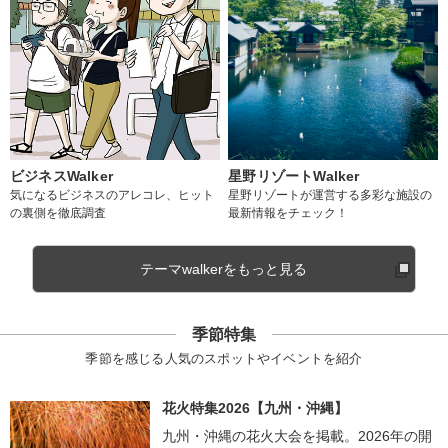
ビジネスWalker
星野リゾートWalker
気になるビジネスのアレコレ、ヒット
星野リゾートが運営する多彩な施設の
の裏側を徹底調査
最新情報をチェック！
テーマwalkerをもっと見る
季節特集
季節を感じる人気のスポットやイベントを紹介
花火特集2026【九州・沖縄】
九州・沖縄の花火大会を掲載。2026年の開