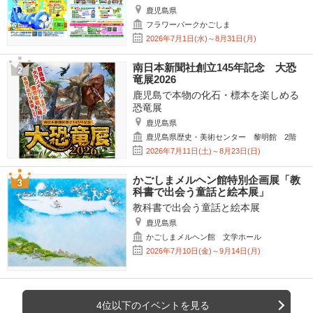
鹿児島県
フラワーパークかごしま
2026年7月1日(水)～8月31日(月)
南日本新聞社創立145年記念 大恐
竜展2026
鹿児島で本物の化石・標本を楽しめる
恐竜展
鹿児島県
鹿児島県歴史・美術センター 黎明館 2階
2026年7月11日(土)～8月23日(日)
かごしまメルヘン館特別企画展「教
科書で出会う童話と絵本展」
教科書で出会う童話と絵本展
鹿児島県
かごしまメルヘン館 文学ホール
2026年7月10日(金)～9月14日(月)
4位以下のイベントを見る