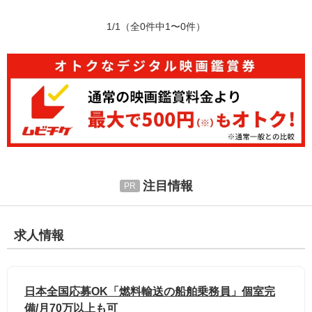
1/1
（全0件中1〜0件）
注目情報
求人情報
日本全国応募OK「燃料輸送の船舶乗務員」個室完
備/月70万以上も可