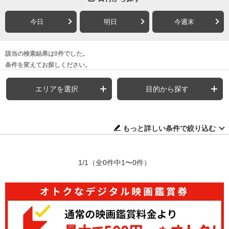
今日
明日
今週末
該当の検索結果は0件でした。
条件を変えてお探しください。
エリアを選択
目的から探す
もっと詳しい条件で絞り込む
1/1
（全0件中1〜0件）