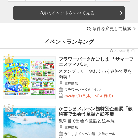
8月のイベントをすべて見る
条件を変更して検索
イベントランキング
2026年8月9日
フラワーパークかごしま 「サマーフ
ェスティバル」
スタンプラリーやわくわく迷路で夏を
満喫！
鹿児島県
フラワーパークかごしま
2026年7月1日(水)～8月31日(月)
かごしまメルヘン館特別企画展「教
科書で出会う童話と絵本展」
教科書で出会う童話と絵本展
鹿児島県
かごしまメルヘン館 文学ホール