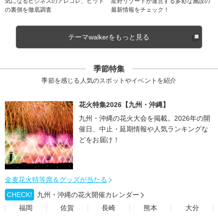
気になるビジネスのアレコレ、ヒット
星野リゾートが運営する多彩な施設の
の裏側を徹底調査
最新情報をチェック！
テーマwalkerをもっと見る
季節特集
季節を感じる人気のスポットやイベントを紹介
花火特集2026【九州・沖縄】
九州・沖縄の花火大会を掲載。2026年の開
催日、中止・延期情報や人気ランキングな
どをお届け！
金麦花火特等席＆グッズが当たる
CHECK!
九州・沖縄の花火開催カレンダー
福岡
佐賀
長崎
熊本
大分