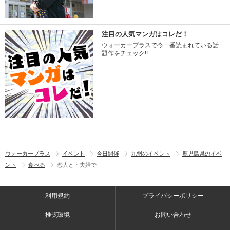
注目の人気マンガはコレだ！
ウォーカープラスで今一番読まれている話
題作をチェック!!
ウォーカープラス
イベント
今日開催
九州のイベント
鹿児島県のイベ
ント
食べる
恋人と・夫婦で
利用規約
プライバシーポリシー
推奨環境
お問い合わせ