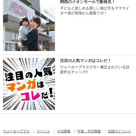
関西のイオンモールで新発見！
子どもと楽しめる新しい遊び方をママライ
ター達が現地から最新リポ！
注目の人気マンガはコレだ！
ウォーカープラスで今一番読まれている話
題作をチェック!!
ウォーカープラス
イベント
今日開催
午後・夕方開催
北陸のイベント