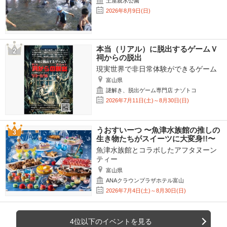
土屋親水公園
2026年8月9日(日)
本当（リアル）に脱出するゲームＶ
祠からの脱出
現実世界で非日常体験ができるゲーム
富山県
謎解き、脱出ゲーム専門店 ナゾトコ
2026年7月11日(土)～8月30日(日)
うおすいーつ 〜魚津水族館の推しの
生き物たちがスイーツに大変身!!〜
魚津水族館とコラボしたアフタヌーン
ティー
富山県
ANAクラウンプラザホテル富山
2026年7月4日(土)～8月30日(日)
4位以下のイベントを見る