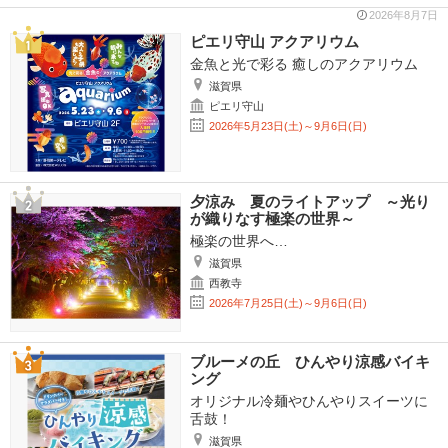
2026年8月7日
ピエリ守山 アクアリウム
金魚と光で彩る 癒しのアクアリウム
滋賀県
ピエリ守山
2026年5月23日(土)～9月6日(日)
夕涼み 夏のライトアップ ～光り
が織りなす極楽の世界～
極楽の世界へ…
滋賀県
西教寺
2026年7月25日(土)～9月6日(日)
ブルーメの丘 ひんやり涼感バイキ
ング
オリジナル冷麺やひんやりスイーツに
舌鼓！
滋賀県