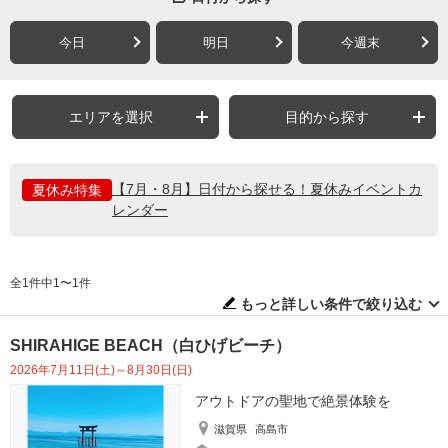
今日
明日
今週末
エリアを選択
目的から探す
【7月・8月】日付から探せる！夏休みイベントカ
夏休み特集
レンダー
全1件中1〜1件
もっと詳しい条件で絞り込む
SHIRAHIGE BEACH（白ひげビーチ）
2026年7月11日(土)～8月30日(日)
アウトドアの聖地で絶景体験を
滋賀県
高島市