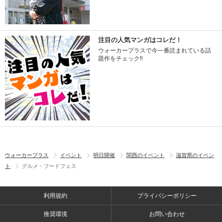
注目の人気マンガはコレだ！
ウォーカープラスで今一番読まれている話
題作をチェック!!
ウォーカープラス
イベント
明日開催
関西のイベント
滋賀県のイベン
ト
グルメ・フードフェス
利用規約
プライバシーポリシー
推奨環境
お問い合わせ