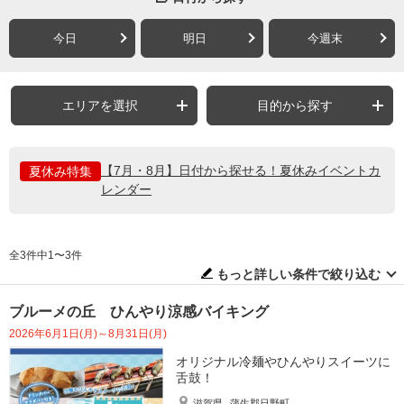
今日
明日
今週末
エリアを選択
目的から探す
【7月・8月】日付から探せる！夏休みイベントカ
夏休み特集
レンダー
全3件中1〜3件
もっと詳しい条件で絞り込む
ブルーメの丘 ひんやり涼感バイキング
2026年6月1日(月)～8月31日(月)
オリジナル冷麺やひんやりスイーツに
舌鼓！
滋賀県
蒲生郡日野町