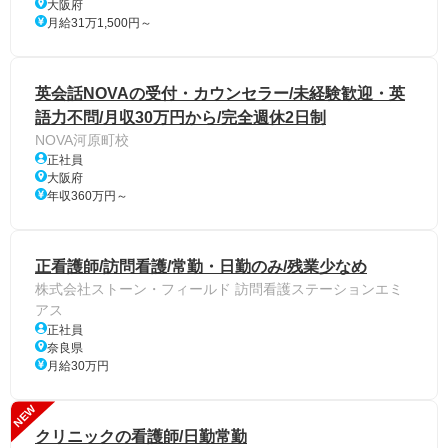
大阪府
月給31万1,500円～
英会話NOVAの受付・カウンセラー/未経験歓迎・英
語力不問/月収30万円から/完全週休2日制
NOVA河原町校
正社員
大阪府
年収360万円～
正看護師/訪問看護/常勤・日勤のみ/残業少なめ
株式会社ストーン・フィールド 訪問看護ステーションエミ
アス
正社員
奈良県
月給30万円
NEW
クリニックの看護師/日勤常勤