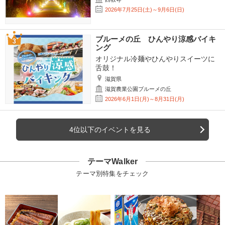
2026年7月25日(土)～9月6日(日)
ブルーメの丘 ひんやり涼感バイキ
ング
オリジナル冷麺やひんやりスイーツに
舌鼓！
滋賀県
滋賀農業公園ブルーメの丘
2026年6月1日(月)～8月31日(月)
4位以下のイベントを見る
テーマWalker
テーマ別特集をチェック